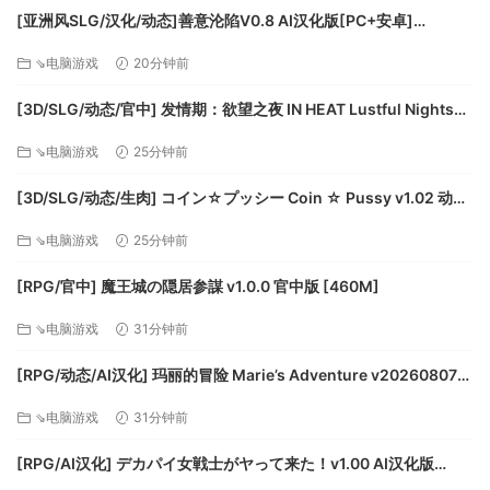
drivers
[亚洲风SLG/汉化/动态]善意沦陷V0.8 AI汉化版[PC+安卓]
[FM/1.7G/百度]
⇘电脑游戏
20分钟前
[3D/SLG/动态/官中] 发情期：欲望之夜 IN HEAT Lustful Nights
v0.5.1.0.1 动态官中版 [4.03G]
⇘电脑游戏
25分钟前
[3D/SLG/动态/生肉] コイン☆プッシー Coin ☆ Pussy v1.02 动态
生肉版 [9.8G]
⇘电脑游戏
25分钟前
[RPG/官中] 魔王城の隠居参謀 v1.0.0 官中版 [460M]
⇘电脑游戏
31分钟前
[RPG/动态/AI汉化] 玛丽的冒险 Marie’s Adventure v20260807
动态AI汉化版 [2.33G]
⇘电脑游戏
31分钟前
[RPG/AI汉化] デカパイ女戦士がヤって来た！v1.00 AI汉化版
[648M]