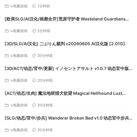
v1.0.0] AI汉化版[PC+安卓/4.49G/更新][FM/百度]
DirectX 版本:11
⇘电脑游戏
1分钟前
存储空间:需要 10 GB 可用空间
声卡:DirectX Compatible Sound Card with latest
[欧美SLG/AI汉化/画廊全开]荒原守护者 Wasteland Guardians
drivers
v0.9 AI汉化版[PC+安卓/4.13G/更新][FM/百度]
⇘电脑游戏
5分钟前
推荐配置:
[3D/SLG/AI汉化] ごぶりん裁判 v20260605 AI汉化版 [2.01G]
需要 64 位处理器和操作系统
操作系统:Windows 8.1 or Windows 10 (64bit
⇘电脑游戏
20分钟前
versions)
[3D/ACT/动态/官中/更新] イノセントアサルト v1.0.7 动态官中版
处理器:AMD or Intel, Intel Core i5 7400s @ 3.5
[2.86G]
GHz or AMD Ryzen 5 @ 3.4 GHz
⇘电脑游戏
20分钟前
内存:16 GB RAM
显卡:nVidia GeForce GTX 1060 or AMD Radeon
[ACT/动态/生肉] 魔法地狱猎犬欲望 Magical Hellhound Lust
RX 580 or better (4096MB VRAM or more, with
v1.0.2 In Heat 动态生肉版 [445M]
⇘电脑游戏
20分钟前
Shader Model 5.0)
DirectX 版本:11
[SLG/动态/官中/步兵] Wanderer Broken Bed v1.0 动态官中步兵
存储空间:需要 10 GB 可用空间
版 [2.55G]
⇘电脑游戏
20分钟前
声卡:DirectX Compatible Sound Card with latest