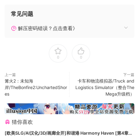
常见问题
解压密码错误？点击查看》
系统需求
0
0
最低配置:
需要 64 位处理器和操作系统
上一篇
下一篇
操作系统:Windows 8.1 or Windows 10 (64bit
篝火2：未知海
卡车和物流模拟器/Truck and
岸/TheBonfire2:UnchartedShor
Logistics Simulator（整合The
versions)
es
Mega升级档）
处理器:AMD or Intel, Intel Core i5 2400s @ 2.5
GHz or AMD FX 4100 @ 3.6
内存:8 GB RAM
显卡:nVidia GeForce GTX 680 or AMD Radeon
猜你喜欢
HD7970 or better (2048MB VRAM or more, with
[欧美SLG/AI汉化/3D/画廊全开]和谐港 Harmony Haven [第4章
Shader Model 5.0)