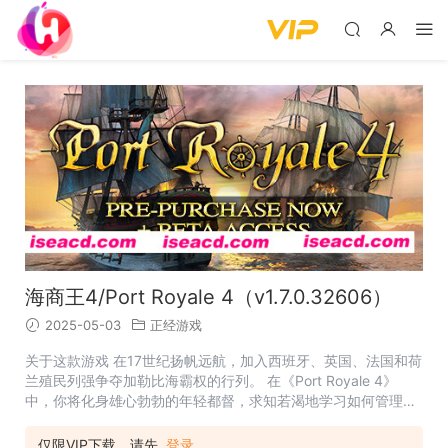
海商王4/Port Royale 4（v1.7.0.32606）
2025-05-03
正经游戏
关于这款游戏 在17世纪扬帆远航，加入西班牙、英国、法国和荷
兰殖民列强争夺加勒比海霸权的行列。 在《Port Royale 4》
中，你将化身雄心勃勃的年轻都督，求知若渴地学习如何管理自
己的小殖民地，并将其发展为繁华的贸易城市. 发展连接多个岛
屿的生产链，并创建横跨加勒比海的复杂贸易路线，覆盖各个城
仅限VIP下载，请先
登录