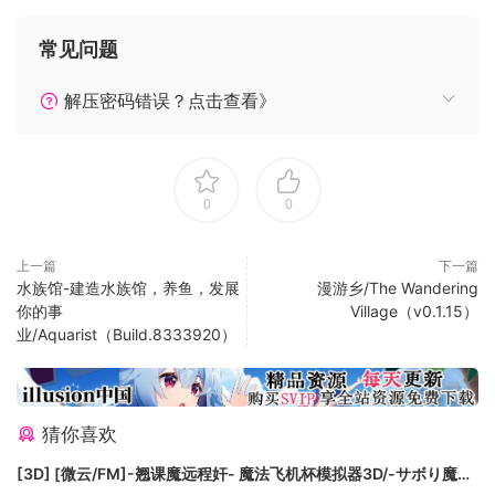
常见问题
解压密码错误？点击查看》
0
0
上一篇
下一篇
水族馆-建造水族馆，养鱼，发展
漫游乡/The Wandering
你的事
Village（v0.1.15）
业/Aquarist（Build.8333920）
猜你喜欢
[3D] [微云/FM]-翘课魔远程奸- 魔法飞机杯模拟器3D/-サボり魔遠