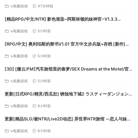
隔姦- 魔法のオナホシミュレーター3D/官中+动态 pc [1.12G]
⇘电脑游戏
47分钟前
[精品RPG/中文/NTR] 影色渐染~阿斯林顿的妹神官~V1.3.3
STEAM官方中文步兵版+存档+DLC+joi黑条补丁 [更新] [PC+安卓]
⇘电脑游戏
5小时前
[FM/7.5G/百度]
[RPG/中文] 奥利珀斯的禁书V1.01 官方中文步兵版+存档 [新作]
[FM/1.3G/百度]
⇘电脑游戏
5小时前
[3D] [微云/FM]汽车旅馆里的春梦/SEX Dreams at the Motel/官中
+无码+动态 pc [6.06G]
⇘电脑游戏
5小时前
更新[日式RPG/精灵/西瓜肚] 锈蚀地下城2 ラスティーダンジョン2
v1.0k AI汉化版+全回想存档 [770M][百度]
⇘电脑游戏
6小时前
更新[精品SLG/被NTR/Live2D动态] 异世界NTR旅馆 ～恋人与妹妹
在不知不觉间被夺走～ [异旅]v1.46 官中版+存档 [3.80G][百度]
⇘电脑游戏
6小时前