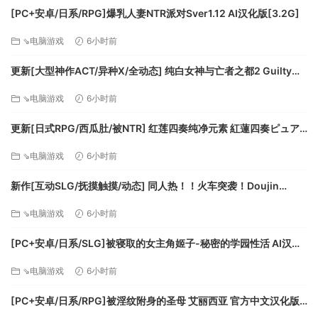
[PC+安卓/日系/RPG]爆乳人妻NTR派对Sver1.12 AI汉化版[3.2G]
⇘电脑游戏
6小时前
更新[大型神作ACT/异种X/全动态] 纯白女神与亡者之都2 Guilty
Hell2 v0.57C 官中版+付费包*2+存档 [13.70G][百度]
⇘电脑游戏
6小时前
更新[日式RPG/西瓜肚/被NTR] 红莲四奏纯净元素 紅蓮四奏ピュア
エレメンツ Ver1.0.11 AI汉化版+全回想存档 [4.50G][百度]
⇘电脑游戏
6小时前
新作[互动SLG/抚摸触摸/动态] 同人热！！火车突袭！Doujin
Fever!! Train Assault! ver1.0.3 生肉版 [550M][百度]
⇘电脑游戏
6小时前
[PC+安卓/日系/SLG]被寝取的女主角姬子-秘密的学园性活 AI汉化
版[1.2G]
⇘电脑游戏
6小时前
[PC+安卓/日系/RPG]被淫纹附身的圣母 艾丽西亚 官方中文汉化版
[3.2G]