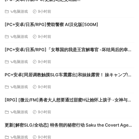
Symphony_of_the_Serpent-.72073 AI汉化版[9.3G]
⇘电脑游戏
9小时前
[PC+安卓/日系/RPG]赞助警察 AI汉化版[500M]
⇘电脑游戏
9小时前
[PC+安卓/日系/RPG]「女尊国的我是王宫解毒官 -坏结局后的幸福
世界- 解毒大作战」 AI汉化版[1.4G]
⇘电脑游戏
9小时前
PC+安卓[同居调教触摸SLG车震露出]和妹妹露营！ 妹キャンプ!
v1.1内嵌AI汉化+作弊码[1G]百度/迅雷/UC/夸克
⇘电脑游戏
9小时前
[RPG] [微云/FM]勇者大人想要通过甜蜜H让她怀上孩子 -女神与淫
魔的二重奏-/AI汉化 pc [417m]
⇘电脑游戏
9小时前
更新[解密SLG/全动态] 特务朔的秘密行动 Saku the Covert Agent
v26.07.03 官中步兵版+存档 [1.0G][百度]
⇘电脑游戏
9小时前