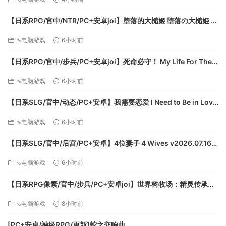
【日系RPG/官中/NTR/PC+安卓joi】堕落的大槌姬 堕落の大槌姫 官
方中文版【516M】
⇘电脑游戏
6小时前
【日系RPG/官中/步兵/PC+安卓joi】死命必守！ My Life For Thee!
命に代えてもお守りします！ 官方中文步兵版【1.68G/CV】
⇘电脑游戏
6小时前
【日系SLG/官中/动态/PC+安卓】我需要恋爱 I Need to Be in Love
v1.6.4 EA 官方中文版【5.95G】
⇘电脑游戏
6小时前
【日系SLG/官中/后宫/PC+安卓】4位妻子 4 Wives v2026.07.16
官方中文版【1.72G】
⇘电脑游戏
6小时前
【日系RPG像素/官中/步兵/PC+安卓joi】世界树牧场：精灵传承
World Tree Ranch: Elven Legacy ハラマセノーカ～エルフハーレ
⇘电脑游戏
8小时前
ムと世界樹の牧場～ 官方中文步兵版【1.26G】
[PC+安卓/神级RPG/更新]蛇之交响曲