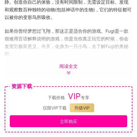
静。创造你自己的体验，没有时间限制，无需设定目标。发现
和观察数百种独特的动物(包括神话中的生物)，它们的特征都可
以被你的变形鸟所吸收。
如果你曾经梦想过飞翔，那这正是适合你的游戏。Fugl是一款
很难用言语解释说明的游戏，但是当你真正玩它的时候，你会
发觉它极富意义。今天，化身为一只小鸟，去了解Fugl的奥秘
吧。
阅读全文
自由控制不同的飞行生物，享受飞行的自由
数以百计的动物朋友们在等着你去发现
创造你自己的化身或自由混合
资源下载
随心所欲地自由漫游于游戏之中-没有压力，无需设置目
VIP
下载价格
专享
标
绝对没有任何需要飞过的铁圈，但有很多的洞穴
仅限VIP下载
升级VIP
探索不同的区域
变身为附近的动物，改变你的外形和物理特征
立即购买
寻找神话生物
自定义游戏内的物理环境