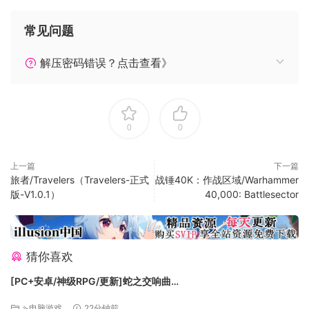
常见问题
解压密码错误？点击查看》
将信念注入骰子当中，收集资源、建造建筑物并拓展国家的疆
土。创造符合您游玩风格的策略来探索荒野。与环形世界中的
各种神秘势力接触，测试您的运气。但要注意：有股邪恶正潜
0
0
伏在您国界之外的迷雾中，等待时机来袭。
上一篇
下一篇
旅者/Travelers（Travelers-正式
战锤40K：作战区域/Warhammer
版-V1.0.1）
40,000: Battlesector
特色
猜你喜欢
您的骰子代表国家的子民。提供粮食、麦酒与药草来让他们保
持幸福健康，否则他们将会挨饿、生病、在战斗中受伤或在冬
[PC+安卓/神级RPG/更新]蛇之交响曲
季的严寒暴风雪中冻死。
Symphony_of_the_Serpent-.72073 AI汉化版[9.3G]
⇘电脑游戏
22分钟前