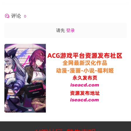
《骰子遗产》神秘的环形世界完美融合了中世纪与蒸汽朋克风
格，对日渐蓬勃的桌游与微缩模型游戏致敬。您登上崭新未知
大陆的海岸，建立聚落开始发展，同时探索荒野。
评论
0
在环的另一侧有着“异己者”，他们未知且古老，却又异常令人熟
悉。异己者宣誓信奉一尊古老神明，其神力据说能改变命运的
请先
登录
走向。您将沦为这些诱人可能性的牺牲品，还是能抵抗诱惑并
面对真相？