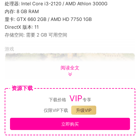
处理器: Intel Core i3-2120 / AMD Athlon 3000G
内存: 8 GB RAM
显卡: GTX 660 2GB / AMD HD 7750 1GB
DirectX 版本: 11
存储空间: 需要 2 GB 可用空间
游戏
阅读全文
资源下载
VIP
下载价格
专享
在这款 Roguelike 生存城市建造游戏中，您要掷出骰子来带领
您的国家，决定您命运的骰子可不只是游戏幕后的随机数字，
仅限VIP下载
升级VIP
而是《骰子遗产》的主要游戏元素之一。探索未知的大陆并指
引您忠诚的臣民吧。
立即购买