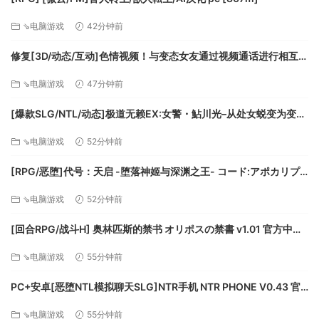
⇘电脑游戏
42分钟前
修复[3D/动态/互动]色情视频！与变态女友通过视频通话进行相互自
慰性活 v24.12.04 AI汉化去码[百度]
掷骰、牺牲、再重复。解锁全部 6 位统治者并寻找哪一个最符
⇘电脑游戏
47分钟前
合您的游玩风格。面对各种不同开局条件并掌握多种不同赌注
能力。《骰子遗产》的每一次游玩过程都是独一无二的，能为
[爆款SLG/NTL/动态]极道无赖EX:女警・鮎川光–从处女蜕变为变态
您带来发掘环形世界迷雾中秘密的机会。
的分岔路 v1.2.0官方中文版[PC+安卓盖世][百度]
⇘电脑游戏
52分钟前
探索神秘文明并揭开环形世界的秘密。对抗异己者并保卫聚
落。查出他们的身份与来到这片未知大陆的方式，以及他们城
[RPG/恶堕]代号：天启 -堕落神姬与深渊之王- コード:アポカリプ
市外的迷雾中潜伏的事物。
ス -堕落の神姫と奈落の王- v1.07AI汉化 [PC+安卓mtool][百度]
⇘电脑游戏
52分钟前
世界
[回合RPG/战斗H] 奥林匹斯的禁书 オリポスの禁書 v1.01 官方中文
步兵版[PC+安卓joi][百度]
⇘电脑游戏
55分钟前
PC+安卓[恶堕NTL模拟聊天SLG]NTR手机 NTR PHONE V0.43 官
中动态步兵+解锁代码+全CG存档[500M]百度/迅雷/夸克/UC
⇘电脑游戏
55分钟前