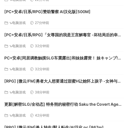
[PC+安卓/日系/RPG]赞助警察 AI汉化版[500M]
⇘电脑游戏
27分钟前
[PC+安卓/日系/RPG]「女尊国的我是王宫解毒官 -坏结局后的幸福
程序式生成的环形世界等着您探索，您需要因应其环境改变游
世界- 解毒大作战」 AI汉化版[1.4G]
⇘电脑游戏
32分钟前
玩风格。为荒野画出地图、收集资源并建造新建筑物来奠定您
的统治。一边招募新臣属、研发新科技，一边规划出度过寒冬
PC+安卓[同居调教触摸SLG车震露出]和妹妹露营！ 妹キャンプ!
的策略。
v1.1内嵌AI汉化+作弊码[1G]百度/迅雷/UC/夸克
您的居民最初是卑微的农民，但随着您投掷骰子发展出精明的
⇘电脑游戏
32分钟前
策略，他们会进化成为市民、士兵、牧师或商人。与议会合作
[RPG] [微云/FM]勇者大人想要通过甜蜜H让她怀上孩子 -女神与淫
并通过新政策来保持各个骰子阶级幸福快乐，就有可能改变游
魔的二重奏-/AI汉化 pc [417m]
戏走向。
⇘电脑游戏
38分钟前
可将多颗骰子锻造在一起来创造强大的构造骰子，并强化骰面
更新[解密SLG/全动态] 特务朔的秘密行动 Saku the Covert Agent
来解锁独特的骰子能力。创造终极骰子，让您在各种不同的游
v26.07.03 官中步兵版+存档 [1.0G][百度]
玩过程中都能确保胜利。
⇘电脑游戏
42分钟前
[RPG] [微云/FM]兽人转生/獣人転生/AI汉化 pc [867m]