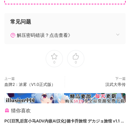
的幕后主手。
全新船舰套组：Nemesis 内含以科幻作品中各个规模浩大的帝
常见问题
国启发的全新船舰。无论您要掌控银河还是将其消灭，都能让
您看上去勇猛无比。
解压密码错误？点击查看》
0
0
上一篇
下一篇
血牌2：浓雾（V1.0正式版）
汉武大帝传
死灵族 (Necroids) 是一种高智慧的不死物种，它们将不死的能
力发挥到了极致。此物种能让玩家在其他物种可能消亡的地带
猜你喜欢
建立兴盛繁荣的帝国，并为其他物种繁盛发展的地方带来消
亡！
PC[巨乳后宫小马ADV内嵌AI汉化]德卡乔旅馆 デカジョ旅馆 v1.1 全
《Necroids Species Pack》替不畏惧死后世界的玩家准备了一
CG存档[880M]百度/迅雷/UC