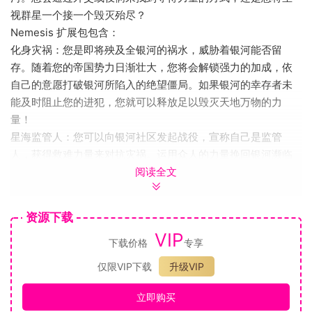
视群星一个接一个毁灭殆尽？
Nemesis 扩展包包含：
化身灾祸：您是即将殃及全银河的祸水，威胁着银河能否留
存。随着您的帝国势力日渐壮大，您将会解锁强力的加成，依
自己的意愿打破银河所陷入的绝望僵局。如果银河的幸存者未
能及时阻止您的进犯，您就可以释放足以毁灭天地万物的力
量！
星海监管人：您可以向银河社区发起战役，宣称自己是监管
人，获得救难力量来对抗灾祸。运用众人的力量挽回银河濒临
阅读全文
毁灭的命运，并重建秩序。消灭危机后，您可以选择交还力量…
或留着，组成新的银河帝国。
谍报：知识就是力量，运用新工具探查敌人 (或友方) 的情报。
资源下载
在敌人边境中布下使节进行隐密行动和反间谍活动。当您掌握
VIP
敌人们最机密的情报时，谎言与欺诈将让他们摸不清您的底
下载价格
专享
细。
仅限VIP下载
升级VIP
随着潜入等级提升，您将解锁新的行动，例如破坏恒星基地、
获取线人或窃取科技。利用挑拨离间的计策并引发外交纷争，
立即购买
让盟军自相残杀。巧妙运用卡牌，让他们一无所知：谁是真正