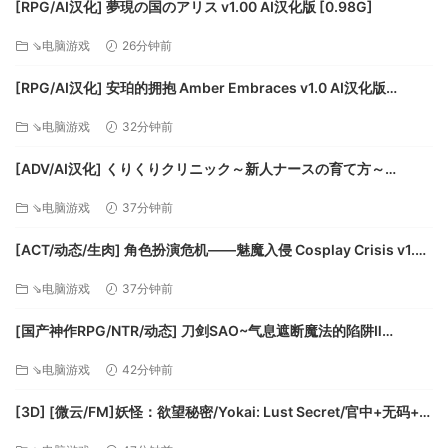
全新城市套组和外交场所
[RPG/AI汉化] 夢現の国のアリス v1.00 AI汉化版 [0.98G]
全新名称列表
⇘电脑游戏
26分钟前
全新建筑外观
[RPG/AI汉化] 安珀的拥抱 Amber Embraces v1.0 AI汉化版
[754M]
⇘电脑游戏
32分钟前
[ADV/AI汉化] くりくりクリニック～新人ナースの育て方～
v20260731 AI汉化版 [990M]
⇘电脑游戏
37分钟前
[ACT/动态/生肉] 角色扮演危机——魅魔入侵 Cosplay Crisis v1.0
动态生肉版 [121M]
⇘电脑游戏
37分钟前
名称: Stellaris: Necroids Species Pack
类型: 模拟, 策略
[国产神作RPG/NTR/动态] 刀剑SAO~气息遮断魔法的陷阱Ⅱ
开发商: Paradox Development Studio
verβ8.1 官方中文步兵版 [6.80G][PC+安卓joi][百度]
⇘电脑游戏
42分钟前
发行商: Paradox Interactive
系列: Stellaris
[3D] [微云/FM]妖怪：欲望秘密/Yokai: Lust Secret/官中+无码+动
发行日期: 2020年10月30日
态 pc [5.22G]