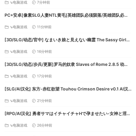
⇘电脑游戏
7分钟前
系列的全新肖像、民政、船舰套组和装饰物件，另外还有独特
的“噬尸”起源。
PC+安卓[像素SLG人妻NTL黄毛]英雄团队必须陨落/英雄团队必须
倒下 Hero Party Must Fall V0.6.2 Playtest~AI汉化+全CG解锁
噬尸 (Necrophage) 起源将为玩家带来一种能吞噬其他物种的
⇘电脑游戏
11分钟前
[3.2G]百度/迅雷/UC/夸克
强大原始物种，这个拥有三种特色民政的物种使邪教和帝国间
[3D/SLG/动态/官中] なまいき娘と見えない幽霊 The Sassy Girl
的界线变得模糊。全新装饰更新内容将提供老玩家游玩
and the Invisible Ghost v2.7.1+DLC 动态官中版 [5.53G]
《Stellaris》的不同方式，也会为杀手帝国带来新的生命。
⇘电脑游戏
16分钟前
《Necroids Species Pack》内含：
[3D/SLG/动态/步兵/更新]罗马的奴隶 Slaves of Rome 2.8.5 动态
1 种新起源：噬尸
步兵版 [6.18G]
⇘电脑游戏
17分钟前
3 种新民政：
○ 死亡邪教：能使用强力敕令，使用条件是必须牺牲民众
[SLG/AI汉化] 东方-赤红欲望 Touhou Crimson Desire v0.1 AI汉
○ 重生军队：可部署不受道德规范的不死军队
化版 [3.92G]
○ 纪念志士：可为银河系的过往竖立纪念碑，借此提升行星的
⇘电脑游戏
21分钟前
稳定，并荣耀古墓世界
[RPG/AI汉化] 勇者サマはイチャイチャHで孕ませたい-女神と淫魔
16 种新肖像 (15 种有机体物种、1 种机器物种)
の二重奏-v20260716 AI汉化版 [559M]
全新船舰套组
⇘电脑游戏
26分钟前
全新顾问旁白