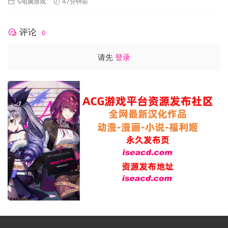
最低配置:
⇘电脑游戏
47分钟前
操作系统: Windows? 7 SP1 64 Bit
处理器: Intel? Core? i3-530 or AMD? FX-6350
评论
0
内存: 4 GB RAM
显卡: Nvidia? GeForce? GTX 460 / AMD? ATI Radeon? HD
请先
登录
5870 (1GB VRAM) / AMD? Radeon? RX Vega 11 / Intel? HD
Graphics 4600
DirectX 版本: 9.0c
网络: 宽带互联网连接
存储空间: 需要 10 GB 可用空间
声卡: Direct X 9.0c- compatible sound card
准备好展开您的旅程，在星际间探索、发掘多样物种，并与其
互动。派出科学飞船进行探索调查，并让建筑飞船在新发现的
星球周边建设基地站，打造您的星系帝国。为您的国度确立发
展方向的同时，发掘埋藏的秘宝和星系奇观，为探险者设下限
制和进化条件。您会在过程中建立互助的联盟，也会面临战争
爆发的情况。