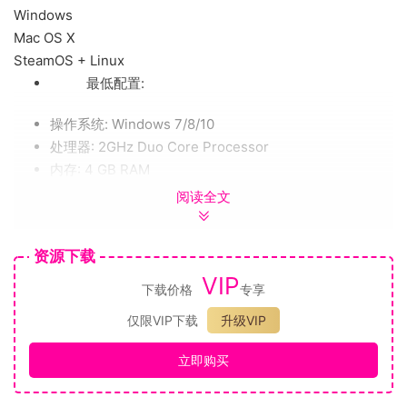
Windows
Mac OS X
SteamOS + Linux
最低配置:
操作系统: Windows 7/8/10
处理器: 2GHz Duo Core Processor
内存: 4 GB RAM
显卡: NVIDIA GeForce 450 or higher with 1GB
阅读全文
Memory
DirectX 版本: 9.0
资源下载
存储空间: 需要 1 GB 可用空间
VIP
声卡: Default
下载价格
专享
仅限VIP下载
升级VIP
推荐配置:
立即购买
操作系统: Windows 7/8/10
处理器: 2GHz Duo Core Processor