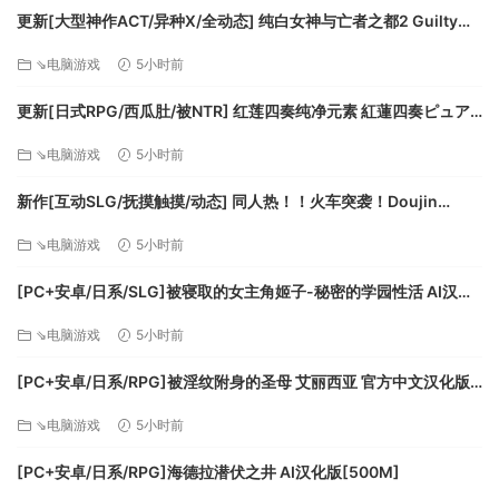
更新[大型神作ACT/异种X/全动态] 纯白女神与亡者之都2 Guilty
Hell2 v0.57C 官中版+付费包*2+存档 [13.70G][百度]
⇘电脑游戏
5小时前
更新[日式RPG/西瓜肚/被NTR] 红莲四奏纯净元素 紅蓮四奏ピュア
エレメンツ Ver1.0.11 AI汉化版+全回想存档 [4.50G][百度]
⇘电脑游戏
5小时前
新作[互动SLG/抚摸触摸/动态] 同人热！！火车突袭！Doujin
Fever!! Train Assault! ver1.0.3 生肉版 [550M][百度]
⇘电脑游戏
5小时前
[PC+安卓/日系/SLG]被寝取的女主角姬子-秘密的学园性活 AI汉化
版[1.2G]
⇘电脑游戏
5小时前
[PC+安卓/日系/RPG]被淫纹附身的圣母 艾丽西亚 官方中文汉化版
[3.2G]
⇘电脑游戏
5小时前
[PC+安卓/日系/RPG]海德拉潜伏之井 AI汉化版[500M]