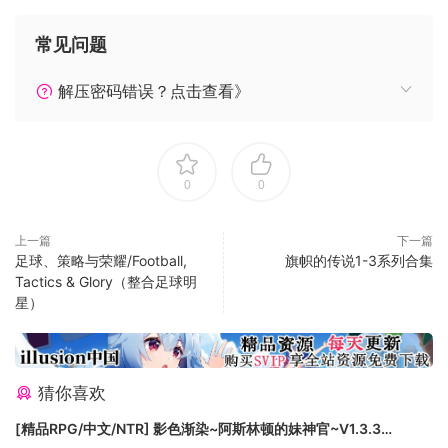
内存: 8 GB RAM
显卡: NVIDIA GeForce 950 or higher with 2GB
常见问题
Memory
DirectX 版本: 11
解压密码错误？点击查看》
存储空间: 需要 300 MB 可用空间
声卡: Default
0
0
上一篇
下一篇
足球、策略与荣耀/Football,
旗帜的传说1-3系列合集
Tactics & Glory（整合足球明
星）
猜你喜欢
[精品RPG/中文/NTR] 影色渐染~阿斯林顿的妹神官~V1.3.3