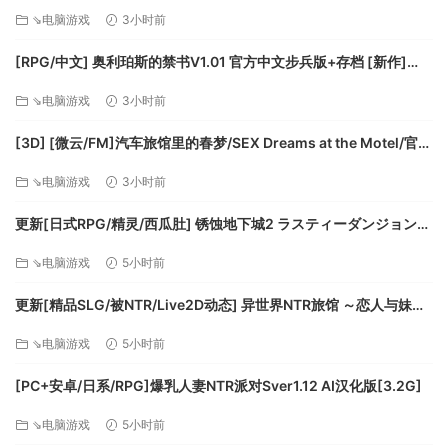
STEAM官方中文步兵版+存档+DLC+joi黑条补丁 [更新] [PC+安卓]
⇘电脑游戏
3小时前
[FM/7.5G/百度]
[RPG/中文] 奥利珀斯的禁书V1.01 官方中文步兵版+存档 [新作]
[FM/1.3G/百度]
⇘电脑游戏
3小时前
[3D] [微云/FM]汽车旅馆里的春梦/SEX Dreams at the Motel/官中
+无码+动态 pc [6.06G]
⇘电脑游戏
3小时前
更新[日式RPG/精灵/西瓜肚] 锈蚀地下城2 ラスティーダンジョン2
v1.0k AI汉化版+全回想存档 [770M][百度]
⇘电脑游戏
5小时前
更新[精品SLG/被NTR/Live2D动态] 异世界NTR旅馆 ～恋人与妹妹
在不知不觉间被夺走～ [异旅]v1.46 官中版+存档 [3.80G][百度]
⇘电脑游戏
5小时前
[PC+安卓/日系/RPG]爆乳人妻NTR派对Sver1.12 AI汉化版[3.2G]
⇘电脑游戏
5小时前