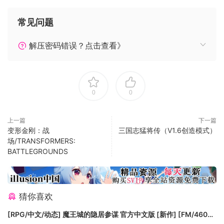
“通路”简单易上手… 但要成为大师则需要不断的努力和思考。
常见问题
全面的AI对手
解压密码错误？点击查看》
3个等级的AI挑战你的策略技巧。
驾驭神龙
0
0
超过50个成就是对你通路建造技术的终极考验。
上一篇
下一篇
变形金刚：战
三国志猛将传（V1.6创造模式）
场/TRANSFORMERS:
BATTLEGROUNDS
猜你喜欢
系统需求
[RPG/中文/动态] 魔王城的隐居参谋 官方中文版 [新作] [FM/460M/
Windows