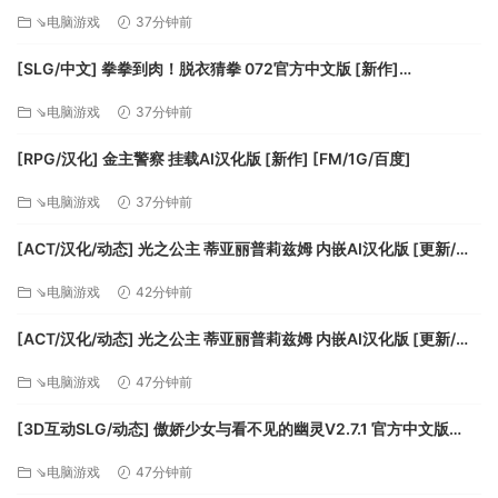
百度]
⇘电脑游戏
37分钟前
Mac OS X
SteamOS + Linux
[SLG/中文] 拳拳到肉！脱衣猜拳 072官方中文版 [新作]
最低配置:
[FM/800M/百度]
⇘电脑游戏
37分钟前
操作系统: Windows 7 (SP1) +
处理器: Dual Core 2GHz
[RPG/汉化] 金主警察 挂载AI汉化版 [新作] [FM/1G/百度]
内存: 4 GB RAM
⇘电脑游戏
37分钟前
显卡: Dedicated OpenGL graphics card
DirectX 版本: 10
[ACT/汉化/动态] 光之公主 蒂亚丽普莉兹姆 内嵌AI汉化版 [更新/新
存储空间: 需要 300 MB 可用空间
汉化] [PC+安卓] [FM/2G/百度]
⇘电脑游戏
42分钟前
声卡: Windows supported sound card
[ACT/汉化/动态] 光之公主 蒂亚丽普莉兹姆 内嵌AI汉化版 [更新/新
推荐配置:
汉化] [PC+安卓] [FM/2G/百度]
⇘电脑游戏
47分钟前
操作系统: Windows 10
处理器: Quad Core 3GHz
[3D互动SLG/动态] 傲娇少女与看不见的幽灵V2.7.1 官方中文版
内存: 8 GB RAM
+DLC+存档 [更新] [FM/2.5G/百度]
⇘电脑游戏
47分钟前
显卡: Nvidia Geforce GTX 980 or equivalent