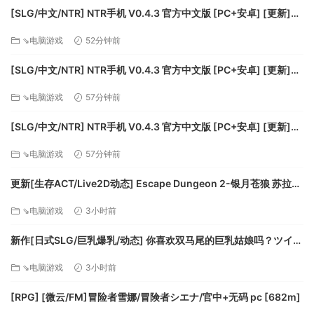
DirectX 版本: 11
[SLG/中文/NTR] NTR手机 V0.4.3 官方中文版 [PC+安卓] [更新]
网络: 宽带互联网连接
[FM/490M/百度]
⇘电脑游戏
52分钟前
存储空间: 需要 300 MB 可用空间
声卡: Soundblaster X-fi
[SLG/中文/NTR] NTR手机 V0.4.3 官方中文版 [PC+安卓] [更新]
[FM/490M/百度]
⇘电脑游戏
57分钟前
[SLG/中文/NTR] NTR手机 V0.4.3 官方中文版 [PC+安卓] [更新]
[FM/490M/百度]
⇘电脑游戏
57分钟前
更新[生存ACT/Live2D动态] Escape Dungeon 2-银月苍狼 苏拉尔
Escape Dungeon 2 ～ 銀月蒼き狼 シュラル ver2.2 官中步兵版
⇘电脑游戏
3小时前
+DLC [3.30G][百度]
新作[日式SLG/巨乳爆乳/动态] 你喜欢双马尾的巨乳姑娘吗？ツイン
テールの巨乳娘は好きですか？ 生肉版 [300M][百度]
⇘电脑游戏
3小时前
[RPG] [微云/FM]冒险者雪娜/冒険者シエナ/官中+无码 pc [682m]