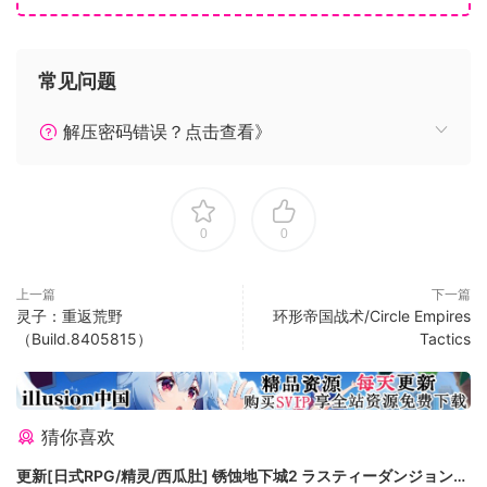
常见问题
解压密码错误？点击查看》
无尽的重复可玩性
打造你专属的动态技能树！做出正确的抉择，解锁新能力，尝
试新玩法。
0
0
“我们需要枪。很多枪。”解锁、发现或购买超过38种不同的枪
支、武器升级 和多种强化技能，将能彻底改变你的游玩方式。
解锁四种职业，例如自带炮台的工程师或火焰强化的恶徒，每
上一篇
下一篇
灵子：重返荒野
环形帝国战术/Circle Empires
个职业都有不同的技能树。
（Build.8405815）
Tactics
你是那种喜欢受苦的老派玩家吗？很好，因为我们的连段系统
将会在你每完成一次游戏后极大提升游戏的难度（还有其他惊
喜），直到连段终止。别担心，你死亡的机会很多。
猜你喜欢
更新[日式RPG/精灵/西瓜肚] 锈蚀地下城2 ラスティーダンジョン2