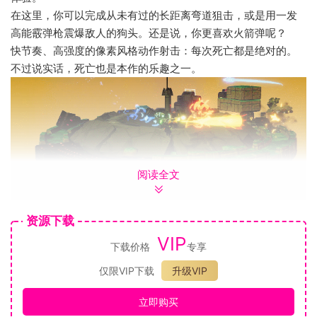
在这里，你可以完成从未有过的长距离弯道狙击，或是用一发
高能霰弹枪震爆敌人的狗头。还是说，你更喜欢火箭弹呢？
快节奏、高强度的像素风格动作射击：每次死亡都是绝对的。
不过说实话，死亡也是本作的乐趣之一。
阅读全文
不可避免的死亡与进阶系统
觉得不爽？没关系，我们帮你！每次死亡之后，你都能花费精
神宝箱来永久解锁新升级和新技能。
资源下载
你是要搞一套医疗包或者护盾来提升生存能力呢？
VIP
下载价格
专享
还是激活连段系统来提升游戏的快感并获得掉落和经验的加成
呢？
仅限VIP下载
升级VIP
你喜欢初始武器吗？解锁开局就能用的更强大的武器吧，你的
立即购买
复仇之路将畅通无阻。