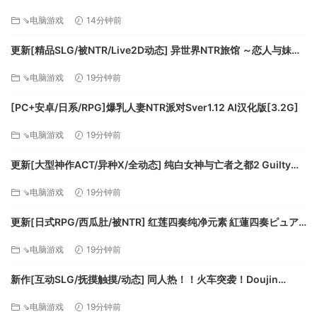
v1.0k AI汉化版+全回想存档 [770M][百度]
⇘电脑游戏
14分钟前
暴烈带感的原生音轨
更新[精品SLG/被NTR/Live2D动态] 异世界NTR旅馆 ～恋人与妹妹
《环形子弹》提供由Juha Korpelainen和Niilo Takalainen和谱
在不知不觉间被夺走～ [异旅]v1.46 官中版+存档 [3.80G][百度]
写的独特跳跃电子音轨。
⇘电脑游戏
19分钟前
环形子弹是一款rogue-lite快节奏360°平台动作游戏，所有的
[PC+安卓/日系/RPG]爆乳人妻NTR派对Sver1.12 AI汉化版[3.2G]
战斗都在循环场景中展开。强化并改造武器和躯体，在程序生
成的世界中杀出一条血路！
⇘电脑游戏
19分钟前
更新[大型神作ACT/异种X/全动态] 纯白女神与亡者之都2 Guilty
Hell2 v0.57C 官中版+付费包*2+存档 [13.70G][百度]
⇘电脑游戏
19分钟前
更新[日式RPG/西瓜肚/被NTR] 红莲四奏纯净元素 紅蓮四奏ピュア
エレメンツ Ver1.0.11 AI汉化版+全回想存档 [4.50G][百度]
⇘电脑游戏
19分钟前
新作[互动SLG/抚摸触摸/动态] 同人热！！火车突袭！Doujin
Fever!! Train Assault! ver1.0.3 生肉版 [550M][百度]
⇘电脑游戏
19分钟前