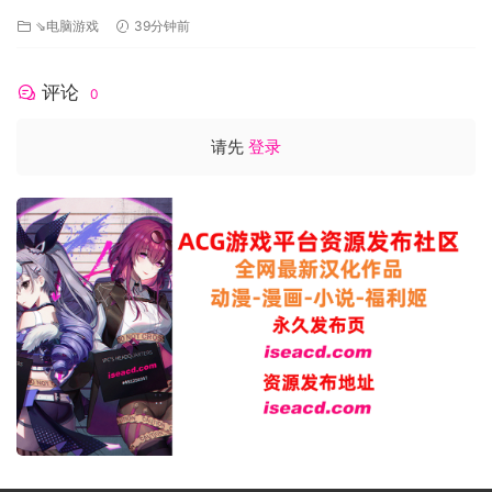
[PC+安卓/1.73G/更新][FM/百度]
⇘电脑游戏
39分钟前
评论
0
请先
登录