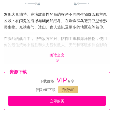
发现大量独特、充满故事性的岛屿横跨不同的生物群落和主题
区域：在闹鬼的海域与幽灵船战斗。在蜘蛛群岛避开巨型蛛形
类生物。充满毒气、冰山、食人族以及更多的地区在等着你。
在激烈的战斗中，迎击敌方船只、防御工事和海洋怪物，使用
你的最佳策略来智胜和火力压制敌人。天气和环境条件会影响
你的战斗：浪潮、闪电袭击、火山喷发和暴雪仅仅是影响你策
阅读全文
略的一些因素。
《弃船逃生》以“航海时代”为背景，经典的海军油画为灵感的基
资源下载
础上设计了一个奇幻的框架。
VIP
下载价格
专享
仅限VIP下载
升级VIP
这个世界的生活是残酷的。死亡是永恒的。但如果你的船被毁
立即购买
了，你的旅程也不会结束。你是船长，只要船长还活着，就永
远有希望。