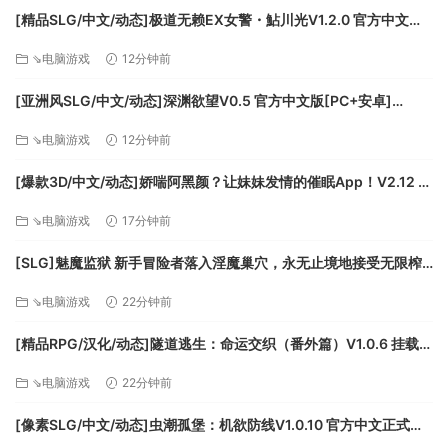
[精品SLG/中文/动态]极道无赖EX女警・鮎川光V1.2.0 官方中文版
玩多样的故事，包括推翻克苏鲁风格邪教的主线故事，一个关
+存档[更新安卓][PC+安卓][FM/3.4G/百度]
于重建你的祖先遗产的自由模式，以及一个更短的故事，例如
⇘电脑游戏
12分钟前
战斗活动中专注拯救妹妹的作战行动，或者教会利剑，你扮演
[亚洲风SLG/中文/动态]深渊欲望V0.5 官方中文版[PC+安卓]
一个父亲的孩子，，提升等级直到获得终极武器：库拉肯。
[FM/5.8G/百度]
⇘电脑游戏
12分钟前
[爆款3D/中文/动态]娇喘阿黑颜？让妹妹发情的催眠App！V2.12 官
方中文版+DLC+存档[FM/1.7G/百度]
⇘电脑游戏
17分钟前
[SLG]魅魔监狱 新手冒险者落入淫魔巢穴，永无止境地接受无限榨
精的故事 生肉版+动画版[新作][FM/2.9G/百度]
⇘电脑游戏
22分钟前
[精品RPG/汉化/动态]隧道逃生：命运交织（番外篇）V1.0.6 挂载AI
汉化正式版+DLC+存档[更新][FM/3.8G/百度]
⇘电脑游戏
22分钟前
[像素SLG/中文/动态]虫潮孤堡：机欲防线V1.0.10 官方中文正式步