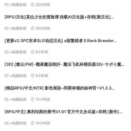
兵版+存档[更新][FM/3.4G/百度]
⇘电脑游戏
22分钟前
[RPG/汉化]某位少女的冒险谭 挂载AI汉化版+存档[新汉化]
[FM/2.1G/百度]
⇘电脑游戏
25分钟前
[更新v2.5PC安卓SLG动态汉化] s级繁殖者 S Rank Breeder
[2.50G]
⇘电脑游戏
6小时前
[3D] [微云/FM]-翘课魔远程奸- 魔法飞机杯模拟器3D/-サボり魔遠
隔姦- 魔法のオナホシミュレーター3D/官中+动态 pc [1.12G]
⇘电脑游戏
6小时前
[精品RPG/中文/NTR] 影色渐染~阿斯林顿的妹神官~V1.3.3
STEAM官方中文步兵版+存档+DLC+joi黑条补丁 [更新] [PC+安卓]
⇘电脑游戏
10小时前
[FM/7.5G/百度]
[RPG/中文] 奥利珀斯的禁书V1.01 官方中文步兵版+存档 [新作]
[FM/1.3G/百度]
⇘电脑游戏
10小时前