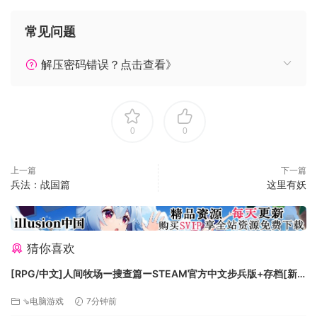
通过逃往救生艇，甚至是独自一人被困在水里，只要有机会生
常见问题
存下来并艰苦奋斗，就能够重返巅峰。
解压密码错误？点击查看》
战斗是有策略性和残酷的。每一场都是激烈的战斗，每次都在
失败的边缘游走。你克服困难的唯一机会就是利用你可以发挥
0
0
的一切优势。
上一篇
下一篇
数十种不同的武器和可以升级使用的各种船只种类。通过捕获
兵法：战国篇
这里有妖
敌人完整的船只来自定义你的外观。信任你的船员来获得经验
值和特征，帮助你比敌人更有优势。
猜你喜欢
探索因你的行动而影响的幻想世界。成为一名海盗或者成为一
[RPG/中文]人间牧场ー搜查篇ーSTEAM官方中文步兵版+存档[新
名猎人船长。从事可能会改变环境甚至是整个世界的任务。做
作][FM/1.4G/百度
⇘电脑游戏
7分钟前
出决定来建立盟友或敌人，他们会回来帮助你或找你报仇。