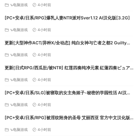
Fever!! Train Assault! ver1.0.3 生肉版 [550M][百度]
⇘电脑游戏
4小时前
[PC+安卓/日系/RPG]爆乳人妻NTR派对Sver1.12 AI汉化版[3.2G]
⇘电脑游戏
4小时前
更新[大型神作ACT/异种X/全动态] 纯白女神与亡者之都2 Guilty
Hell2 v0.57C 官中版+付费包*2+存档 [13.70G][百度]
⇘电脑游戏
4小时前
更新[日式RPG/西瓜肚/被NTR] 红莲四奏纯净元素 紅蓮四奏ピュア
エレメンツ Ver1.0.11 AI汉化版+全回想存档 [4.50G][百度]
⇘电脑游戏
4小时前
[PC+安卓/日系/SLG]被寝取的女主角姬子-秘密的学园性活 AI汉化
版[1.2G]
⇘电脑游戏
4小时前
[PC+安卓/日系/RPG]被淫纹附身的圣母 艾丽西亚 官方中文汉化版
[3.2G]
⇘电脑游戏
4小时前