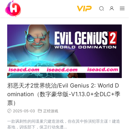
邪恶天才2世界统治/Evil Genius 2: World D
omination（数字豪华版-V1.13.0+全DLC+季
票）
2025-05-03
正经游戏
一款讽刺性的间谍巢穴建造游戏，你在其中扮演犯罪主谋！建造
基地，训练部下，保卫行动免遭...