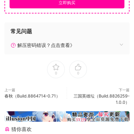
中控制一位邪恶天才，并使其统治世界的计划付诸行动。当做
立即购买
坏人的感觉美妙至极的时候，正义势力就没有机会了！
在这款2004年热门经典之作的续作中，建造自己的独特邪恶巢
穴和掩护行动，训练一群犯罪部下，保卫巢穴免遭正义势力的
常见问题
破坏，并利用末日设备统治世界！
残酷的建造！
解压密码错误？点击查看》
每个恶棍都需要一个老巢，请选择你的天堂，并在上面盖上你
自己的邪恶印记！根据你的玩法来打造危险藏身地的内部结
构，并为部下们建造可投入使用的变态设备。
凶残的反派英雄！
0
0
实施邪恶行动时，能力并不足以解决问题。在不断扩大和训练
部下队伍的过程中，你可以打造新的专家来帮助进一步推动你
上一篇
下一篇
的邪恶计划！需要一些更…吓人的东西？招募与你的玩法互补的
春秋（Build.8864714-0.71）
三国英雄坛（Build.8826259-
强大亲信；事实上，每个主谋都需要一个得力帮手…或是好几
1.0.0）
个！
卑劣的设备！
正义势力准时得令人恼火，因此要通过研发一系列陷阱网络来
猜你喜欢
增强你的残暴武力！利用Pinball Bumper让那些行善者晕头转