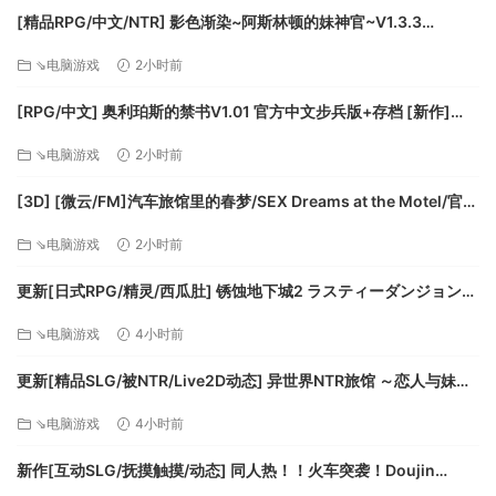
向，或者利用Venus Spy-Trap 来粉碎他们。某个陷阱可能无
[精品RPG/中文/NTR] 影色渐染~阿斯林顿的妹神官~V1.3.3
害，但更多的是…更邪恶的陷阱。组合使用陷阱，彻底逐出入侵
STEAM官方中文步兵版+存档+DLC+joi黑条补丁 [更新] [PC+安卓]
⇘电脑游戏
2小时前
者！
[FM/7.5G/百度]
恶毒阴谋！
[RPG/中文] 奥利珀斯的禁书V1.01 官方中文步兵版+存档 [新作]
实施邪恶计划以推动你的阴谋，即建造世界末日设备并统治世
[FM/1.3G/百度]
界！出卖英国王室成员、绑架缅因州州长以及真正地热烤阿拉
⇘电脑游戏
2小时前
斯加州。数百个潜在目标等你完成，多样性为纷争增添一丝趣
[3D] [微云/FM]汽车旅馆里的春梦/SEX Dreams at the Motel/官中
味。
+无码+动态 pc [6.06G]
⇘电脑游戏
2小时前
更新[日式RPG/精灵/西瓜肚] 锈蚀地下城2 ラスティーダンジョン2
v1.0k AI汉化版+全回想存档 [770M][百度]
⇘电脑游戏
4小时前
更新[精品SLG/被NTR/Live2D动态] 异世界NTR旅馆 ～恋人与妹妹
在不知不觉间被夺走～ [异旅]v1.46 官中版+存档 [3.80G][百度]
⇘电脑游戏
4小时前
新作[互动SLG/抚摸触摸/动态] 同人热！！火车突袭！Doujin