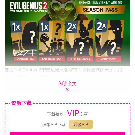
使用Evil Genius 2季票迎接恶名赛季！获得全新的天才、战
役、追随者、岛屿据点等！
阅读全文
季票包括：
• 1个战役包
• 1个据点物品包
资源下载
• 2个追随者包
VIP
下载价格
专享
• 2个仆从包
这个世界已经到头了！
仅限VIP下载
升级VIP
Evil Genius 2是一款讽刺性的间谍巢穴建造游戏，玩家将在其