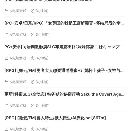
⇘电脑游戏
3小时前
[PC+安卓/日系/RPG]「女尊国的我是王宫解毒官 -坏结局后的幸福
世界- 解毒大作战」 AI汉化版[1.4G]
⇘电脑游戏
3小时前
PC+安卓[同居调教触摸SLG车震露出]和妹妹露营！ 妹キャンプ!
v1.1内嵌AI汉化+作弊码[1G]百度/迅雷/UC/夸克
⇘电脑游戏
3小时前
[RPG] [微云/FM]勇者大人想要通过甜蜜H让她怀上孩子 -女神与淫
魔的二重奏-/AI汉化 pc [417m]
⇘电脑游戏
3小时前
更新[解密SLG/全动态] 特务朔的秘密行动 Saku the Covert Agent
v26.07.03 官中步兵版+存档 [1.0G][百度]
⇘电脑游戏
3小时前
[RPG] [微云/FM]兽人转生/獣人転生/AI汉化 pc [867m]
⇘电脑游戏
3小时前