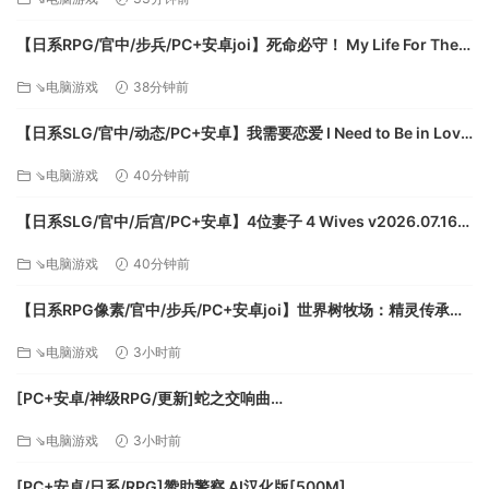
【日系RPG/官中/步兵/PC+安卓joi】死命必守！ My Life For Thee!
命に代えてもお守りします！ 官方中文步兵版【1.68G/CV】
⇘电脑游戏
38分钟前
【日系SLG/官中/动态/PC+安卓】我需要恋爱 I Need to Be in Love
v1.6.4 EA 官方中文版【5.95G】
⇘电脑游戏
40分钟前
【日系SLG/官中/后宫/PC+安卓】4位妻子 4 Wives v2026.07.16
官方中文版【1.72G】
⇘电脑游戏
40分钟前
【日系RPG像素/官中/步兵/PC+安卓joi】世界树牧场：精灵传承
World Tree Ranch: Elven Legacy ハラマセノーカ～エルフハーレ
⇘电脑游戏
3小时前
ムと世界樹の牧場～ 官方中文步兵版【1.26G】
[PC+安卓/神级RPG/更新]蛇之交响曲
Symphony_of_the_Serpent-.72073 AI汉化版[9.3G]
⇘电脑游戏
3小时前
[PC+安卓/日系/RPG]赞助警察 AI汉化版[500M]