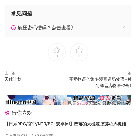
常见问题
解压密码错误？点击查看》
0
0
上一篇
下一篇
天体计划
开罗物语合集4-漫画道场物语+时
尚洋品店物语-2合1
猜你喜欢
【日系RPG/官中/NTR/PC+安卓joi】堕落的大槌姬 堕落の大槌姫 官
方中文版【516M】
⇘电脑游戏
33分钟前