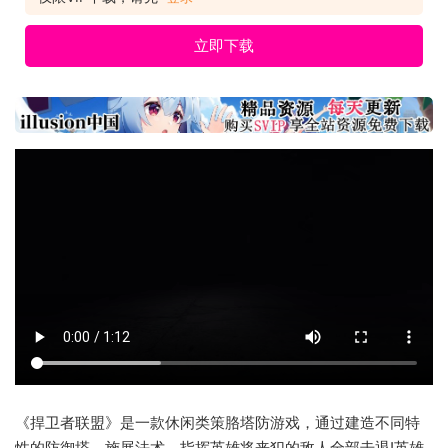
立即下载
《捍卫者联盟》是一款休闲类策胳塔防游戏，通过建造不同特
性的防御塔、施展法术、指挥英雄将来犯的敌人全部击退!英雄