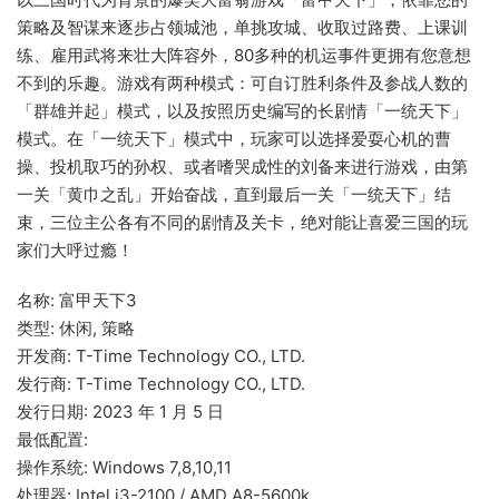
策略及智谋来逐步占领城池，单挑攻城、收取过路费、上课训
练、雇用武将来壮大阵容外，80多种的机运事件更拥有您意想
不到的乐趣。游戏有两种模式：可自订胜利条件及参战人数的
「群雄并起」模式，以及按照历史编写的长剧情「一统天下」
模式。在「一统天下」模式中，玩家可以选择爱耍心机的曹
操、投机取巧的孙权、或者嗜哭成性的刘备来进行游戏，由第
一关「黄巾之乱」开始奋战，直到最后一关「一统天下」结
束，三位主公各有不同的剧情及关卡，绝对能让喜爱三国的玩
家们大呼过瘾！
名称: 富甲天下3
类型: 休闲, 策略
开发商: T-Time Technology CO., LTD.
发行商: T-Time Technology CO., LTD.
发行日期: 2023 年 1 月 5 日
最低配置:
操作系统: Windows 7,8,10,11
处理器: Intel i3-2100 / AMD A8-5600k