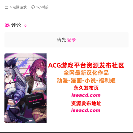
AI汉化+全CG存档~人妻遥香(35)の赤裸々蟲○寝取られダイアリー
⇘电脑游戏
1小时前
[500M]百度/迅雷/UC/夸克
评论
0
请先
登录