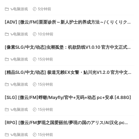
[611m]
過關條件豐富耐玩！
⇘电脑游戏
5分钟前
[ADV] [微云/FM]栗栗诊所～新人护士的养成方法～/くりくりクリ
ニック～新人ナースの育て方～/AI汉化+存档 pc [990m]
⇘电脑游戏
10分钟前
[像素SLG/中文/动态]虫潮孤堡：机欲防线V1.0.10 官方中文正式步
兵版+存档 [更新] [FM/3.4G/百度]
⇘电脑游戏
15分钟前
[精品SLG/中文/动态] 极道无赖EX女警・鮎川光V1.2.0 官方中文版
+存档 [更新安卓] [PC+安卓] [FM/3.4G/百度]
⇘电脑游戏
15分钟前
[SLG] [微云/FM]蜉蝣/Mayfly/官中+无码+动态 pc+安卓 [4.88G]
⇘电脑游戏
15分钟前
[RPG] [微云/FM梦现之国爱丽丝/夢現の国のアリス/AI汉化 pc
[864m]
⇘电脑游戏
15分钟前