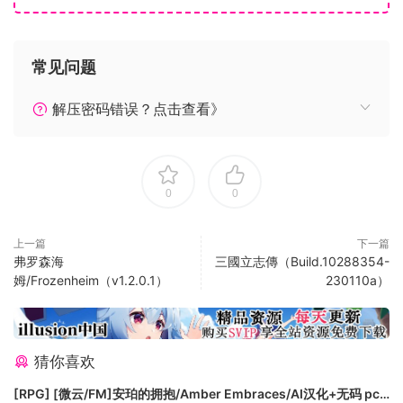
主公，還能自定勝利條件，例如消滅其他對手、佔領某一州內
所有城池、限時比積分等多種選擇！
￭經過對手城池一定要付過路費？先來場單挑、野戰或攻城決勝
常见问题
負，還能加派壓陣軍師上場助威，豐富的玩法讓玩家欲罷不
能！
解压密码错误？点击查看》
￭城池建設糧倉提升人口，市集、庫房增加商業活動和稅收，徵
兵所提升兵源、特產坊產出特產品、提高防禦度的城牆、增加
駐軍數的兵營，全依玩家的經營方針！
0
0
￭《富甲天下三》加入了州的概念，玩家若佔領一州之內所有城
池，不僅可以向對手收取可觀的過路費，境內的店家還會按時
來繳納稅款！
上一篇
下一篇
弗罗森海
三國立志傳（Build.10288354-
￭賤買貴賣通有無！從盛產藥材的幽州買些人蔘轉運到益州，轉
姆/Frozenheim（v1.2.0.1）
230110a）
手暴利不是問題！不過注重消費者權益的三國百姓們，對保存
期限非常敏感，若不能在期限內出售，可是會變質滯銷血本無
歸的喔！
￭錦囊妙計、武功招式、攻城道具、三大賭場，不只比財力，還
猜你喜欢
比腦力和戰力！
[RPG] [微云/FM]安珀的拥抱/Amber Embraces/AI汉化+无码 pc
￭玩家自訂一機1~4人同樂，11位各懷鬼胎的主公及不同的地圖