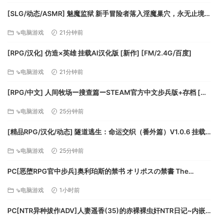
[SLG/动态/ASMR] 魅魔监狱 新手冒险者落入淫魔巢穴，永无止境
地接受无限榨精的故事+动画版 [新作] [FM/3G/百度]
⇘电脑游戏
21分钟前
[RPG/汉化] 仿造×英雄 挂载AI汉化版 [新作] [FM/2.4G/百度]
⇘电脑游戏
21分钟前
[RPG/中文] 人间牧场ー搜查篇ーSTEAM官方中文步兵版+存档 [新
作] [FM/1.4G/百度]
⇘电脑游戏
25分钟前
[精品RPG/汉化/动态] 隧道逃生：命运交织（番外篇）V1.0.6 挂载
AI汉化正式版+DLC+存档 [更新] [FM/3.8G/百度]
⇘电脑游戏
25分钟前
PC[恶堕RPG官中步兵]奥利珀斯的禁书 オリポスの禁書 The
Forbidden Tomes of Olipos v1.01+全CG存档[1.5G]百度/迅
⇘电脑游戏
1小时前
雷/UC
PC[NTR异种拔作ADV]人妻遥香(35)的赤裸裸虫奸NTR日记~内嵌