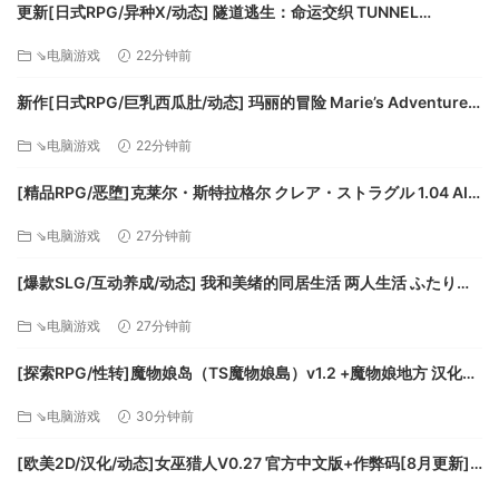
更新[日式RPG/异种X/动态] 隧道逃生：命运交织 TUNNEL
ESCAPE Fates Entwined V1.06 AI汉化版+DLC+存档 [3.20G][百
⇘电脑游戏
22分钟前
度]
新作[日式RPG/巨乳西瓜肚/动态] 玛丽的冒险 Marie’s Adventure
AI汉化步兵版 [2.20G][百度]
⇘电脑游戏
22分钟前
[精品RPG/恶堕]克莱尔・斯特拉格尔 クレア・ストラグル 1.04 AI
汉化[PC+安卓盖世][百度]
⇘电脑游戏
27分钟前
[爆款SLG/互动养成/动态] 我和美绪的同居生活 两人生活 ふたりぐ
らし Ver1.691 AI汉化版+存档 [4.70G][PC+安卓mtool][百度]
⇘电脑游戏
27分钟前
[探索RPG/性转]魔物娘岛（TS魔物娘島）v1.2 +魔物娘地方 汉化
PC+安卓[百度]
⇘电脑游戏
30分钟前
[欧美2D/汉化/动态]女巫猎人V0.27 官方中文版+作弊码[8月更新]
[PC+安卓][FM/7.2G/百度]