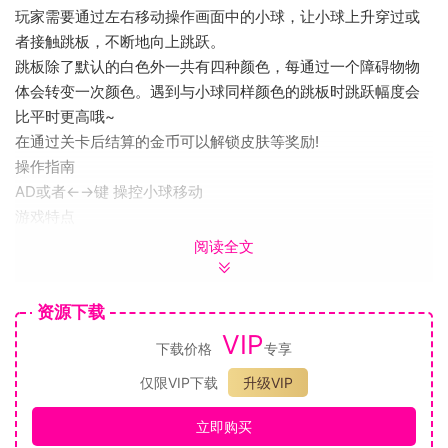
玩家需要通过左右移动操作画面中的小球，让小球上升穿过或
者接触跳板，不断地向上跳跃。
跳板除了默认的白色外一共有四种颜色，每通过一个障碍物物
体会转变一次颜色。遇到与小球同样颜色的跳板时跳跃幅度会
比平时更高哦~
在通过关卡后结算的金币可以解锁皮肤等奖励!
操作指南
AD或者←→键 操控小球移动
游戏特点
游戏难度休闲级别，比较适合不想花费太多精力通关游戏的玩
阅读全文
家。
希望大家能够喜欢上这款游戏。
资源下载
VIP
下载价格
专享
仅限VIP下载
升级VIP
立即购买