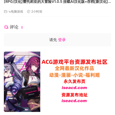
[RPG/汉化]蕾托莉亚的大冒险V1.0.5 挂载AI汉化版+存档[新汉化]
[FM/1.2G/百度]
⇘电脑游戏
2小时前
评论
0
请先
登录