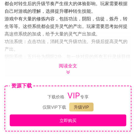
都会对转生后的升级节奏产生很大的体验影响。玩家需要根据
自己对游戏的理解，选择提升哪种转生技能。
游戏中有大量的修炼内容，包括功法，阴阳，信徒，炼丹，转
生等等。这些系统都会提升灵气的产出。玩家需要思考如何提
高这些系统的加成，给予大量的灵气产出加成。
功法系统：点击功法，消耗灵气升级功法。升级后提高灵气的
产出。
阴阳系统：五行分为阴阳2块，每一块对应的所有五行灵脉获得
对应的加成。例如阴系提供给金，水，木；阳系提供给木，
阅读全文
火，土。
炼丹系统：消耗游戏中的灵气，选择炼药的丹方，就可直接获
资源下载
取一颗随机属性的丹药，能给修炼提供加成。
VIP
信徒系统：消耗灵气可召集信徒，信徒能够产出灵气，合成更
下载价格
专享
高级信徒。
仅限VIP下载
升级VIP
立即购买