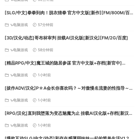
[SLG/中文]拳拳到肉！脱衣猜拳 官方中文版[新作][FM/800M/百
度]
⇘电脑游戏
57分钟前
[3D/汉化/动态]哥布林审判 挂载AI汉化版[新汉化][FM/2G/百度]
⇘电脑游戏
58分钟前
[精品RPG/中文]魔王城的隐居参谋 官方中文版+存档[新官中]
[FM/460M/百度]
⇘电脑游戏
1小时前
[拔作ADV/汉化]P☆A会长你喜欢吗？～对傲慢名流妻的性指导～AI
汉化版+全CG存档[新汉化][FM/570M/百度]
⇘电脑游戏
1小时前
[RPG/汉化]直到我堕落为变态魅魔为止 挂载AI汉化版+存档[新汉
化][FM/1.2G/百度]
⇘电脑游戏
1小时前
[爆款互动SLG/中文/动态]和存在感薄弱妹妹一起的简单生活V1.2.7