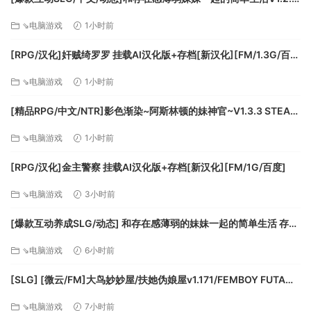
官方中文正式版[更新][PC+安卓][FM/3.1G/百度]
⇘电脑游戏
1小时前
[RPG/汉化]奸贼绮罗罗 挂载AI汉化版+存档[新汉化][FM/1.3G/百
度]
⇘电脑游戏
1小时前
[精品RPG/中文/NTR]影色渐染~阿斯林顿的妹神官~V1.3.3 STEAM
官方中文步兵版+存档+DLC+joi黑条补丁[更新][PC+安卓]
⇘电脑游戏
1小时前
[FM/7.5G/百度]
[RPG/汉化]金主警察 挂载AI汉化版+存档[新汉化][FM/1G/百度]
⇘电脑游戏
3小时前
[爆款互动养成SLG/动态] 和存在感薄弱的妹妹一起的简单生活 存在
感薄い妹との簡単生活 与缺乏存在感的妹妹的简单生活 v1.2.6
⇘电脑游戏
6小时前
rev.2 官方中文步兵版+全cg存档 [PC+安卓]
[SLG] [微云/FM]大鸟妙妙屋/扶她伪娘屋v1.171/FEMBOY FUTA
HOUSE/官中+无码+动态 pc+更新 [5.79G]
⇘电脑游戏
7小时前