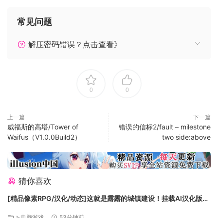
常见问题
解压密码错误？点击查看》
0
0
上一篇
下一篇
威福斯的高塔/Tower of
错误的信标2/fault – milestone
Waifus（V1.0.0Build2）
two side:above
猜你喜欢
[精品像素RPG/汉化/动态]这就是露露的城镇建设！挂载AI汉化版
+存档[新汉化][FM/2.1G/百度]
⇘电脑游戏
53分钟前