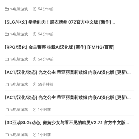
百度]
⇘电脑游戏
54分钟前
[SLG/中文] 拳拳到肉！脱衣猜拳 072官方中文版 [新作]
[FM/800M/百度]
⇘电脑游戏
54分钟前
特征：
[RPG/汉化] 金主警察 挂载AI汉化版 [新作] [FM/1G/百度]
这是首次出现在您的桌面上里卡多“ Flex” Milos
Ricardo international ，现在，Ricardo不仅代表美国，而且还
⇘电脑游戏
54分钟前
代表许多其他国家。此功能使您可以在带有国家国旗的里卡多
内裤上穿上
[ACT/汉化/动态] 光之公主 蒂亚丽普莉兹姆 内嵌AI汉化版 [更新/新
里卡多·米洛斯的
汉化] [PC+安卓] [FM/2G/百度]
⇘电脑游戏
59分钟前
原舞
新里卡多舞蹈的绝佳选择
[ACT/汉化/动态] 光之公主 蒂亚丽普莉兹姆 内嵌AI汉化版 [更新/新
很多很棒的配乐
汉化] [PC+安卓] [FM/2G/百度]
⇘电脑游戏
1小时前
里卡多在您的桌面上，在所有窗口之上
根据需要移动，放大和“弯曲”屈曲器！
[3D互动SLG/动态] 傲娇少女与看不见的幽灵V2.7.1 官方中文版
不干扰其他应用程序！
+DLC+存档 [更新] [FM/2.5G/百度]
⇘电脑游戏
1小时前