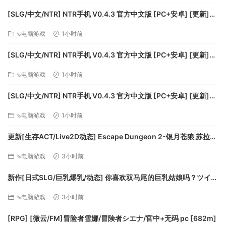
[SLG/中文/NTR] NTR手机 V0.4.3 官方中文版 [PC+安卓] [更新]
[FM/490M/百度]
⇘电脑游戏
1小时前
[SLG/中文/NTR] NTR手机 V0.4.3 官方中文版 [PC+安卓] [更新]
[FM/490M/百度]
⇘电脑游戏
1小时前
[SLG/中文/NTR] NTR手机 V0.4.3 官方中文版 [PC+安卓] [更新]
[FM/490M/百度]
⇘电脑游戏
1小时前
更新[生存ACT/Live2D动态] Escape Dungeon 2-银月苍狼 苏拉尔
Escape Dungeon 2 ～ 銀月蒼き狼 シュラル ver2.2 官中步兵版
⇘电脑游戏
3小时前
+DLC [3.30G][百度]
新作[日式SLG/巨乳爆乳/动态] 你喜欢双马尾的巨乳姑娘吗？ツイン
テールの巨乳娘は好きですか？ 生肉版 [300M][百度]
⇘电脑游戏
3小时前
[RPG] [微云/FM]冒险者雪娜/冒険者シエナ/官中+无码 pc [682m]