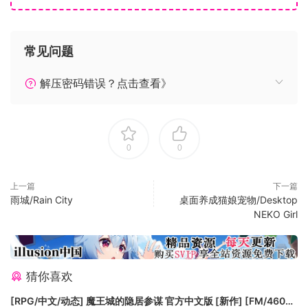
整个宇宙中最好的屈指可数现在就在您的桌面上！
无论您现在在做什么， Ricardo都会与您同在，无论您正在做什
常见问题
么：加入真正的男性艺术，观看动漫，演奏我的小马驹或为男
友写爱的讯息！
解压密码错误？点击查看》
如果您是真正的主人， Ricardo将会满足您所有的黑暗幻想，但
对于隔壁的男孩-皮革俱乐部低2个街区
强烈建议您使用 Gachi remix 运行RicardoFlexMachine进行完
整的潜水，但是对于奴隶，游戏中会播放美妙的音乐
0
0
与您的 boys 或您的家人一起玩，您 dont甚至不需要支付三百
美元！
上一篇
下一篇
雨城/Rain City
桌面养成猫娘宠物/Desktop
NEKO Girl
猜你喜欢
[RPG/中文/动态] 魔王城的隐居参谋 官方中文版 [新作] [FM/460M/