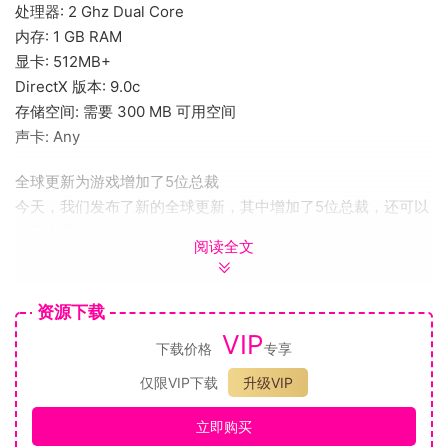
处理器: 2 Ghz Dual Core
内存: 1 GB RAM
显卡: 512MB+
DirectX 版本: 9.0c
存储空间: 需要 300 MB 可用空间
声卡: Any
全球更新为游戏增加了5位总裁
今天，我们发布了新的全球更新，其中增加了5位总裁，还可以
自定义里卡多头巾！
阅读全文
其中：
弗拉基米尔普京Vladimir Putin
唐纳德Donald Trump
资源下载
亚历山大·卢卡申科Alexander Lukashenko
VIP
下载价格
专享
乔·拜登Joe Biden
巴拉克展望Barack Obama
仅限VIP下载
升级VIP
此外，游戏每周将有50％的折扣！
立即购买
不要错过有机会以仅一半的价格欣赏总统的燃烧舞！