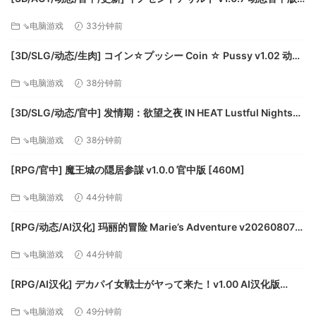
[2.86G]
Windows
⇘电脑游戏
33分钟前
Mac OS X
[3D/SLG/动态/生肉] コイン☆プッシー Coin ☆ Pussy v1.02 动态
最低配置:
生肉版 [9.8G]
⇘电脑游戏
38分钟前
操作系统: WIN7 SP1/WIN8/WIN10/XP
处理器: 1.2 GHz
[3D/SLG/动态/官中] 发情期：欲望之夜 IN HEAT Lustful Nights
内存: 1 GB RAM
v0.5.1.0.1 动态官中版 [4.03G]
⇘电脑游戏
38分钟前
显卡: DirectX 9 compatible graphics card
存储空间: 需要 2 GB 可用空间
[RPG/官中] 魔王城の隠居参謀 v1.0.0 官中版 [460M]
⇘电脑游戏
44分钟前
[RPG/动态/AI汉化] 玛丽的冒险 Marie’s Adventure v20260807
动态AI汉化版 [2.33G]
⇘电脑游戏
44分钟前
[RPG/AI汉化] デカパイ女戦士がヤって来た！v1.00 AI汉化版
[648M]
⇘电脑游戏
49分钟前