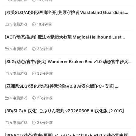
[欧美SLG/AI汉化/画廊全开]荒原守护者 Wasteland Guardians
v0.9 AI汉化版[PC+安卓/4.13G/更新][FM/百度]
⇘电脑游戏
18分钟前
[ACT/动态/生肉] 魔法地狱猎犬欲望 Magical Hellhound Lust
v1.0.2 In Heat 动态生肉版 [445M]
⇘电脑游戏
33分钟前
[SLG/动态/官中/步兵] Wanderer Broken Bed v1.0 动态官中步兵
版 [2.55G]
⇘电脑游戏
33分钟前
[亚洲风SLG/汉化/动态]善意沦陷V0.8 AI汉化版[PC+安卓]
[FM/1.7G/百度]
⇘电脑游戏
33分钟前
[3D/SLG/AI汉化] ごぶりん裁判 v20260605 AI汉化版 [2.01G]
⇘电脑游戏
33分钟前
系统需求
[3D/ACT/动态/官中/更新] イノセントアサルト v1.0.7 动态官中版