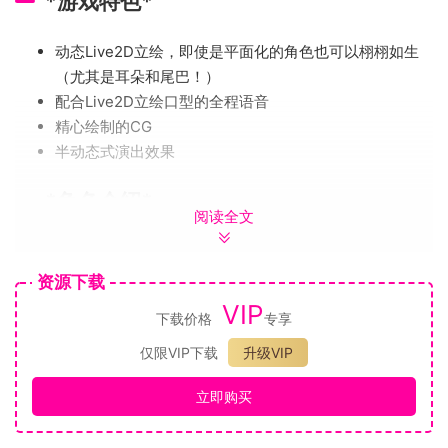
*游戏特色*
动态Live2D立绘，即使是平面化的角色也可以栩栩如生
（尤其是耳朵和尾巴！）
配合Live2D立绘口型的全程语音
精心绘制的CG
半动态式演出效果
*角色介绍*
阅读全文
茉莉CV:円木左右子
年龄：18岁/身高：163cm
资源下载
活泼好动的小灵狐，从小和天狐大人生活在一座深山里的庙宇
VIP
下载价格
专享
之中，对人类的世界了解不多，因此充满了好奇。
仅限VIP下载
升级VIP
天狐大人
CV:红叶美兎
立即购买
年龄：外观25岁，实际？ /身高：168cm
外表威严的大灵狐，拥有类似于神灵一样高深莫测的能力，与