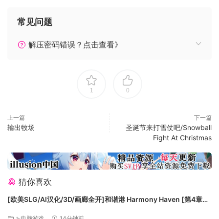
茉莉生活在一起，对茉莉十分关心，却不懂得表达。
常见问题
也许是见多识广的缘故吧，她总是显得消极避世。
解压密码错误？点击查看》
1
0
上一篇
下一篇
输出牧场
圣诞节来打雪仗吧/Snowball
Fight At Christmas
猜你喜欢
[欧美SLG/AI汉化/3D/画廊全开]和谐港 Harmony Haven [第4章
v1.0.0] AI汉化版[PC+安卓/4.49G/更新][FM/百度]
⇘电脑游戏
14分钟前