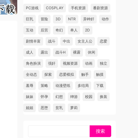
PC游戏
COSPLAY
手机资源
番剧资源
巨乳
冒险
3D
NTR
异种奸
动作
互动
后宫
奇幻
单人
2D
剧情丰富
战斗
中出
女主人公
恋爱
成人
露出
战斗H
裸露
休闲
角色扮演
强奸
视频资源
动画
独立
全动态
探索
恋爱模拟
触手
触摸
羞辱
策略
动漫壁纸
多结局
下载
妹妹
怀孕
幻想
绅游
校园
换装
姐姐
恶堕
贫乳
萝莉