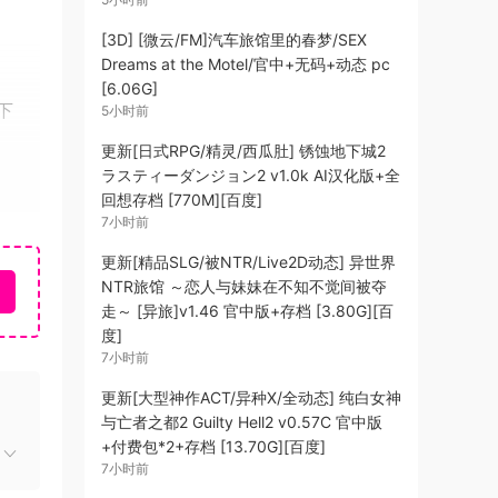
[3D] [微云/FM]汽车旅馆里的春梦/SEX
Dreams at the Motel/官中+无码+动态 pc
[6.06G]
下
5小时前
更新[日式RPG/精灵/西瓜肚] 锈蚀地下城2
ラスティーダンジョン2 v1.0k AI汉化版+全
回想存档 [770M][百度]
7小时前
来问
更新[精品SLG/被NTR/Live2D动态] 异世界
NTR旅馆 ～恋人与妹妹在不知不觉间被夺
也会
走～ [异旅]v1.46 官中版+存档 [3.80G][百
度]
代代
7小时前
更新[大型神作ACT/异种X/全动态] 纯白女神
与亡者之都2 Guilty Hell2 v0.57C 官中版
+付费包*2+存档 [13.70G][百度]
7小时前