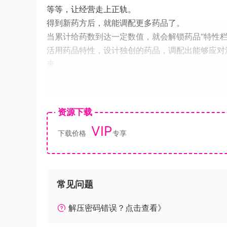
等等，让经营走上正轨。
得到新药方后，就能调配更多药品了。
当累计给药数到达一定数值，就会解锁药品“特性
活用药品特性，设计独创的药品，调配出能够应对
来。
高效地运营诊所和开发新药，早日让世界重归平静
R-BOW病毒——
这个曾经也在世界上蔓延过的灾厄，如今开始在海
资源下载
诊的患者依旧络绎不绝。
VIP
“医生，我身体发热，感觉浑身没力气……”“医生
下载价格
专享
进化，症状更是多种多样。
尤米露西亚觉得必须要行动起来，并将此事当作这
相传的古书。
常见问题
这本古书中，是否藏有能平息R-BOW病毒的方法呢…
没错，她的祖先，曾经也是位和R-BOW病毒抗争过
解压密码错误？点击查看》
古书中写着的是“超微以太”。