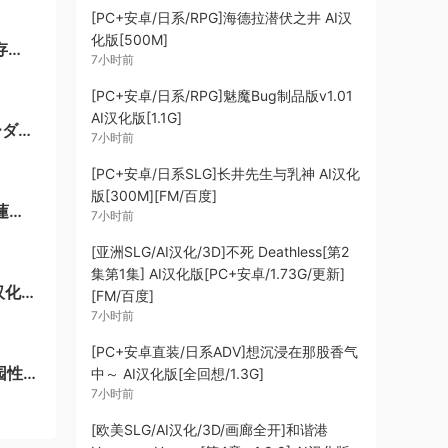
[PC+安卓/日系/RPG]海德拉潜伏之井 AI汉
化版[500M]
存档
7小时前
[PC+安卓/日系/RPG]魅魔Bug制品版v1.01
AI汉化版[1.1G]
ーダン
7小时前
[PC+安卓/日系SLG]长井先生与乳神 AI汉化
版[300M][FM/百度]
蓮四
7小时前
[亚洲SLG/AI汉化/3D]不死 Deathless[第2
集第1集] AI汉化版[PC+安卓/1.73G/更新]
汉化
[FM/百度]
7小时前
[PC+安卓直装/日系ADV]想沉浸在那股香气
园性
中～ AI汉化版[全回想/1.3G]
7小时前
[欧美SLG/AI汉化/3D/画廊全开]和谐港