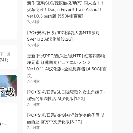
新作[互动SLG/抚摸触摸/动态] 同人热！！
火车突袭！Doujin Fever!! Train Assault!
ver1.0.3 生肉版 [550M][百度]
7小时前
[PC+安卓/日系/RPG]爆乳人妻NTR派对
Sver1.12 AI汉化版[3.2G]
7小时前
下一篇
更新[日式RPG/西瓜肚/被NTR] 红莲四奏纯
0741）
净元素 紅蓮四奏ピュアエレメンツ
Ver1.0.11 AI汉化版+全回想存档 [4.50G][百
度]
7小时前
[PC+安卓/日系/SLG]被寝取的女主角姬子-
秘密的学园性活 AI汉化版[1.2G]
7小时前
[PC+安卓/日系/RPG]被淫纹附身的圣母 艾
丽西亚 官方中文汉化版[3.2G]
7小时前
+动