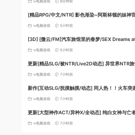
⇘电脑游戏
8分钟前
[精品RPG/中文/NTR] 影色渐染~阿斯林顿的妹神
~V1.3.3 STEAM官方中文步兵版+存档+DLC+jo
⇘电脑游戏
5小时前
丁 [更新] [PC+安卓] [FM/7.5G/百度]
[3D] [微云/FM]汽车旅馆里的春梦/SEX Dreams at the
Motel/官中+无码+动态 pc [6.06G]
⇘电脑游戏
5小时前
更新[精品SLG/被NTR/Live2D动态] 异世界NTR
人与妹妹在不知不觉间被夺走～ [异旅]v1.46 官
⇘电脑游戏
7小时前
[3.80G][百度]
新作[互动SLG/抚摸触摸/动态] 同人热！！火车突
Doujin Fever!! Train Assault! ver1.0.3 生肉版 [
⇘电脑游戏
7小时前
[百度]
更新[大型神作ACT/异种X/全动态] 纯白女神与亡
Guilty Hell2 v0.57C 官中版+付费包*2+存档 [13.
⇘电脑游戏
7小时前
[百度]