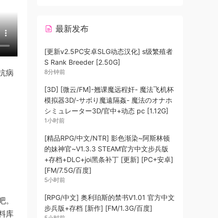
最新发布
[更新v2.5PC安卓SLG动态汉化] s级繁殖者
S Rank Breeder [2.50G]
抗病
8分钟前
[3D] [微云/FM]-翘课魔远程奸- 魔法飞机杯
模拟器3D/-サボり魔遠隔姦- 魔法のオナホ
シミュレーター3D/官中+动态 pc [1.12G]
1小时前
[精品RPG/中文/NTR] 影色渐染~阿斯林顿
的妹神官~V1.3.3 STEAM官方中文步兵版
+存档+DLC+joi黑条补丁 [更新] [PC+安卓]
[FM/7.5G/百度]
5小时前
[RPG/中文] 奥利珀斯的禁书V1.01 官方中文
吧。
步兵版+存档 [新作] [FM/1.3G/百度]
料库
5小时前