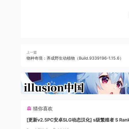
那正是拯救了古今世界的特效药的名称
上一篇
物种奇境：养成野生动植物（Build.9339196-1.15.6）
猜你喜欢
[更新v2.5PC安卓SLG动态汉化] s级繁殖者 S Ran
Breeder [2.50G]