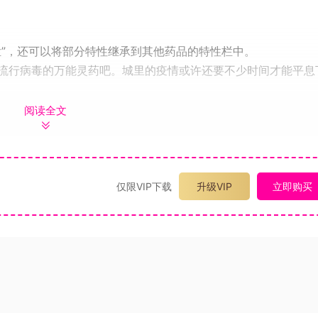
栏”，还可以将部分特性继承到其他药品的特性栏中。
流行病毒的万能灵药吧。城里的疫情或许还要不少时间才能平息
吧!故事
阅读全文
洋都市伊什沃尔德蔓延开来。城中的尤米露西亚医生的诊所，前
，我感觉浑身疼，疼得我晚上根本睡不着….…病毒变异后，其特征
仅限VIP下载
升级VIP
立即购买
个国家的重大事件来应对。于是，她从家中的书库里找出了家族
..
的医务工作者。“我要配出特效药来守护大家!”