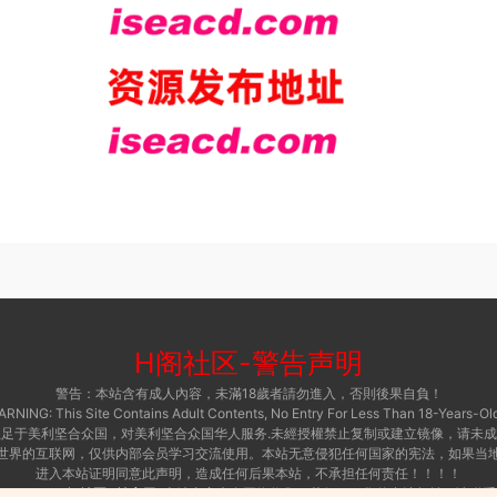
H阁社区
-
警告声明
警告：本站含有成人內容，未滿18歲者請勿進入，否則後果自負！
RNING: This Site Contains Adult Contents, No Entry For Less Than 18-Years-Old
足于美利坚合众国，对美利坚合众国华人服务.未經授權禁止复制或建立镜像，请未
世界的互联网，仅供内部会员学习交流使用。本站无意侵犯任何国家的宪法，如果当
进入本站证明同意此声明，造成任何后果本站，不承担任何责任！！！！
 © 2015 ·
H阁社区-i社官网
本站内容来自网络收集，若侵犯了您的合法权益，请联系