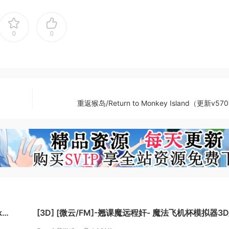
0
0
重返猴岛/Return to Monkey Island（更新v57
k
[3D] [微云/FM]-翘课魔远程奸- 魔法飞机杯模拟器3D/-サ
ボり魔遠隔姦- 魔法のオナホシミュレーター3D/官中