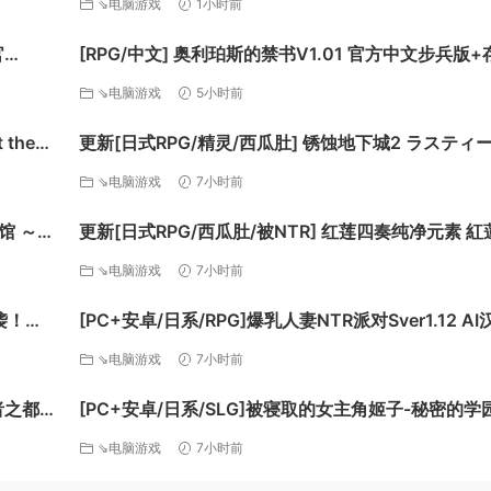
⇘电脑游戏
1小时前
态 pc [1.12G]
官
[RPG/中文] 奥利珀斯的禁书V1.01 官方中文步兵版+
i黑条补
[新作] [FM/1.3G/百度]
⇘电脑游戏
5小时前
更新[日式RPG/精灵/西瓜肚] 锈蚀地下城2 ラスティ
ジョン2 v1.0k AI汉化版+全回想存档 [770M][百度]
⇘电脑游戏
7小时前
旅馆 ～恋
更新[日式RPG/西瓜肚/被NTR] 红莲四奏纯净元素 紅
中版+存档
奏ピュアエレメンツ Ver1.0.11 AI汉化版+全回想存档
⇘电脑游戏
7小时前
[4.50G][百度]
袭！
[PC+安卓/日系/RPG]爆乳人妻NTR派对Sver1.12 AI
550M]
版[3.2G]
⇘电脑游戏
7小时前
者之都2
[PC+安卓/日系/SLG]被寝取的女主角姬子-秘密的学
70G]
活 AI汉化版[1.2G]
⇘电脑游戏
7小时前