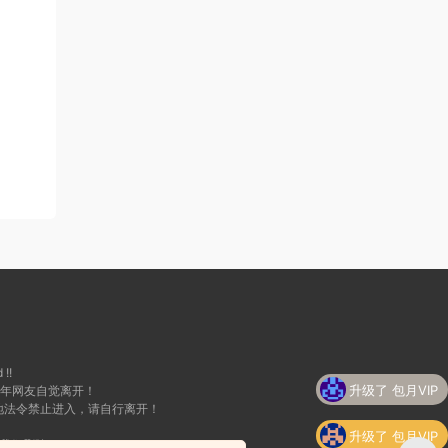
 !!
升级了 包月VIP
成年网友自觉离开！
地法令禁止进入，请自行离开！
升级了 包月VIP
我们删除！