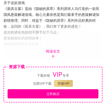
关于这款游戏
《面具古墓》是由《隐秘的原罪》系列原班人马打造的一款民
国风悬疑解谜游戏。核心元素依然是我们最拿手的悬疑解谜加
剧情推理。同时，得益于《隐秘的原罪》系列作品积累的经
验，这回的《面具古墓》，我们有了更多的进化！
这次的进化包括但不限于以下几点：
更诡秘曲折的剧情故事！
更精美的国风美术风格！
更考究的人物、道具和场景设计！
阅读全文
更有氛围感的剧情动画！
更丰富的民俗典故！
资源下载
更有沉浸感的第三人称视角！
VIP
更便于操作与细节表现的横屏构图！
下载价格
专享
再次感谢粉丝们一直以来的支持，你们的陪伴是我们成长的动
仅限VIP下载
升级VIP
力！
立即购买