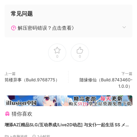
常见问题
人与妖岂能相恋！
解压密码错误？点击查看》
报恩？牺牲？救苍生？
能救回那一段刻骨铭心的爱么？
你做了那么多，你可知道，这世间最大的恐怖，到底是妖怪，
还是……
0
0
— · 故事背景 · —
上古时代，共工氏撞倒不周山，天塌南北，地陷东南，大地洪
上一篇
下一篇
水泛滥，民不聊生。女娲补天，大禹治水，救天下苍生于水深
筒楼异事（Build.9768775）
随缘修仙（Build.8743460-
火热之中。大妖巫支祁于淮源兴风作浪，被大禹擒拿镇压在龟
1.0.0）
山之下。大禹之妻涂山氏授青丘胡族以宝物“青丘之面”、“涂山
镜”，看守被镇压的巫支祁，其地诡秘莫测，被称之为“巫陷
墓”。转眼数千年时光过去，巫陷墓中的镇压封印渐渐松动，导
猜你喜欢
致巫支祁一丝邪力外泄。
胡、黄、白、柳、灰五族内乱，胡族族人举族携带“青丘之面”来
增添AZ[精品SLG/互动养成/Live2D动态] 与女仆一起生活 SS メイ
到人间。
ドlife SS Steam官中步兵版+存档 [PC+安卓 1.0G][百度]
⇘电脑游戏
1小时前