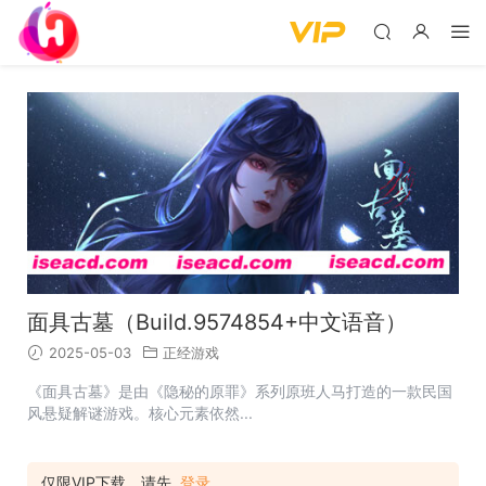
面具古墓（Build.9574854+中文语音）
2025-05-03
正经游戏
《面具古墓》是由《隐秘的原罪》系列原班人马打造的一款民国
风悬疑解谜游戏。核心元素依然...
仅限VIP下载，请先
登录