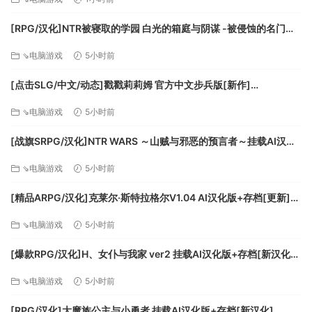
时光荏苒，数百年后，我们的故事从南华城里一栋名为“天狐大
厦”的建筑中开始了……
[RPG/汉化]NTR被寝取的学园 白光的箱庭与阴谋 -被侵蚀的名门女
诡秘大厦中，流传着入夜不可外出的规则，究竟是有人作祟，
子们-挂载AI汉化版+存档[新汉化][FM/3.2G/百度]
还是……
⇘电脑游戏
5小时前
美人拜月，帝流浆，梦魇幻境……
[点击SLG/中文/动态]戳戳莉莉姆 官方中文步兵版[新作]
重重迷雾掩映之下，隐藏着怎样一段纠葛数百年的爱情故事？
[FM/700M/百度]
五仙家的命运究竟如何？
⇘电脑游戏
5小时前
巫陷墓的封印究竟会否解开？
[战旗SRPG/汉化]NTR WARS ～山贼与邪恶的预言者～挂载AI汉化
版[新汉化][FM/1.5G/百度
⇘电脑游戏
5小时前
[精品ARPG/汉化]克莱尔·斯特拉格尔V1.04 AI汉化版+存档[更新]
[FM/770M/百度]
⇘电脑游戏
5小时前
[爆款RPG/汉化]H、女仆与我家 ver2 挂载AI汉化版+存档[新汉化]
[FM/1.6G/百度]
⇘电脑游戏
5小时前
[RPG/汉化]大魔族公主与小勇者 挂载AI汉化版+存档[新汉化]