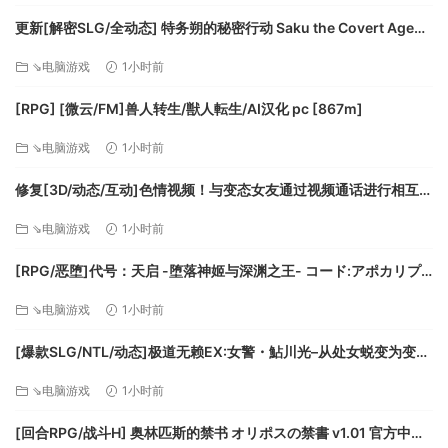
更新[解密SLG/全动态] 特务朔的秘密行动 Saku the Covert Agent
v26.07.03 官中步兵版+存档 [1.0G][百度]
⇘电脑游戏
1小时前
[RPG] [微云/FM]兽人转生/獣人転生/AI汉化 pc [867m]
⇘电脑游戏
1小时前
修复[3D/动态/互动]色情视频！与变态女友通过视频通话进行相互自
慰性活 v24.12.04 AI汉化去码[百度]
⇘电脑游戏
1小时前
[RPG/恶堕]代号：天启 -堕落神姬与深渊之王- コード:アポカリプ
ス -堕落の神姫と奈落の王- v1.07AI汉化 [PC+安卓mtool][百度]
⇘电脑游戏
1小时前
[爆款SLG/NTL/动态]极道无赖EX:女警・鮎川光–从处女蜕变为变态
的分岔路 v1.2.0官方中文版[PC+安卓盖世][百度]
⇘电脑游戏
1小时前
[回合RPG/战斗H] 奥林匹斯的禁书 オリポスの禁書 v1.01 官方中文