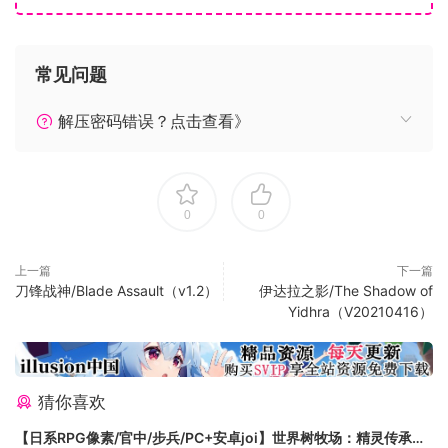
爪牙，並揭開三大罪惡之源迪亞布羅、墨菲斯托和巴爾的命
運；精采內容以 4K（2160p）高畫質在 PC 平台隆重鉅獻。
《暗黑破壞神 II：獄火重生》遊戲功能：
常见问题
重製版畫質—怪物、英雄、物品和法術等各種內容全面更新。
透過五個章節所訴說的史詩級故事。
解压密码错误？点击查看》
經典遊戲玩法—玩家所熟悉的那個超人氣《暗黑破壞神 II》經典
重現。
新增 Battle.net 支援功能。
預計支援跨平台進度功能—不論你透過哪個平台進行遊戲，都
0
0
可以接續先前的遊戲進度。
……豐富內容等你來探索！
上一篇
下一篇
毀滅之王強勢回歸
刀锋战神/Blade Assault（v1.2）
伊达拉之影/The Shadow of
《暗黑破壞神 II：獄火重生》包括所有來自《暗黑破壞神 II》及
Yidhra（V20210416）
其史詩級資料片《暗黑破壞神 II：毀滅之王®》的遊戲內容。在
寒氣逼人的洞穴、不死怪物肆虐的恐怖墓穴、亞瑞特山凜冽高
峰的冰封廢土等地方浴血奮戰，並阻止毀滅之王巴爾的邪惡計
猜你喜欢
畫。扮演陰險狡詐的刺客和兇猛殘暴的德魯伊這兩個《毀滅之
王》職業，發動無情攻勢盪平敵軍。刺客是使用陷阱和暗影修
【日系RPG像素/官中/步兵/PC+安卓joi】世界树牧场：精灵传承