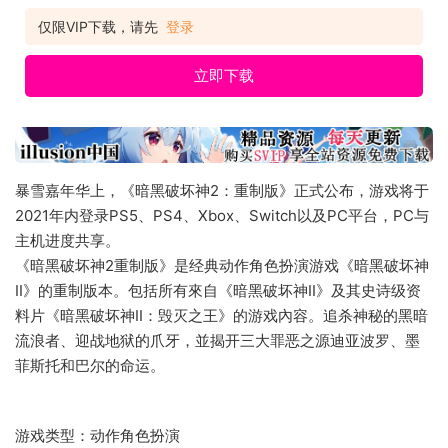
《暗黑破坏神II》的重制版本。包括所有來自《暗黑破坏神II》及
其史诗级资料片《暗黑破坏神II：毁灭之王》的游戏內容。追杀
仅限VIP下载，请先
登录
神秘的黑暗流浪者、迎战地狱的爪牙，並揭开三大罪恶之源迪亚
波罗、墨菲斯托和巴尔的命运
立即下载
暴雪嘉年华上，《暗黑破坏神2：重制版》正式公布，游戏将于
2021年内登录PS5、PS4、Xbox、Switch以及PC平台，PC与
主机进度共享。
《暗黑破坏神2重制版》是经典动作角色扮演游戏《暗黑破坏神
II》的重制版本。包括所有來自《暗黑破坏神II》及其史诗级资
料片《暗黑破坏神II：毁灭之王》的游戏內容。追杀神秘的黑暗
流浪者、迎战地狱的爪牙，並揭开三大罪恶之源迪亚波罗、墨
菲斯托和巴尔的命运。
游戏类型：动作角色扮演