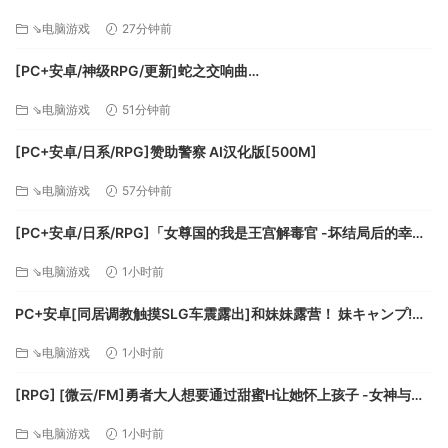
行的大師；而德魯伊則是強勁的變形者和召喚者，可以發動原
World Tree Ranch: Elven Legacy ハラマセノーカ～エルフハーレ
⇘电脑游戏
27分钟前
始的元素魔法。
ムと世界樹の牧場～ 官方中文步兵版【1.26G】
重製版高畫質
[PC+安卓/神级RPG/更新]蛇之交响曲
恐怖駭人的惡魔、勇敢的冒險者、聖休亞瑞的世界，全部獄火
Symphony_of_the_Serpent-.72073 AI汉化版[9.3G]
⇘电脑游戏
51分钟前
重生。以 PC 重製版的 4K（2160p）超高畫質讚嘆遊戲世界裡
的角色人物，或是以懷舊風格享受原汁原味的《暗黑破壞神
[PC+安卓/日系/RPG]赞助警察 AI汉化版[500M]
II》，只要按下一個按鍵即可在兩種畫質之間來回切換。
⇘电脑游戏
57分钟前
[PC+安卓/日系/RPG]「女尊国的我是王宫解毒官 -坏结局后的幸福
世界- 解毒大作战」 AI汉化版[1.4G]
⇘电脑游戏
1小时前
PC+安卓[同居调教触摸SLG车震露出]和妹妹露营！ 妹キャンプ!
v1.1内嵌AI汉化+作弊码[1G]百度/迅雷/UC/夸克
⇘电脑游戏
1小时前
[RPG] [微云/FM]勇者大人想要通过甜蜜H让她怀上孩子 -女神与淫
魔的二重奏-/AI汉化 pc [417m]
⇘电脑游戏
1小时前