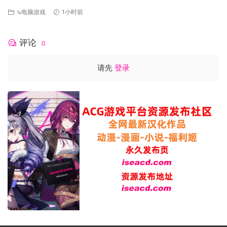
步兵版[PC+安卓joi][百度]
⇘电脑游戏
1小时前
评论
0
请先
登录