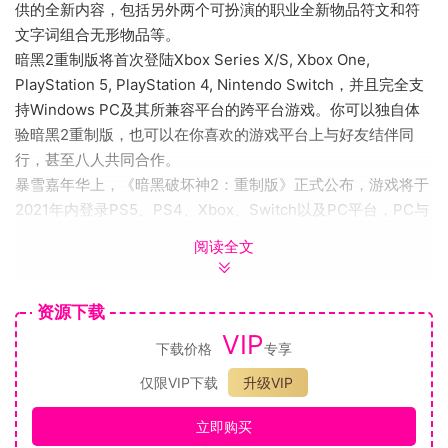
供的全新内容，包括另外两个可扮演的职业全新物品符文和符
文字词组合无形物品等。
暗黑2重制版将首次登陆Xbox Series X/S, Xbox One,
PlayStation 5, PlayStation 4, Nintendo Switch，并且完全支
持Windows PC及其所兼容平台的跨平台游戏。你可以独自体
验暗黑2重制版，也可以在你喜欢的游戏平台上与好友结伴同
行，甚至八人共同合作。
暴雪嘉年华上，《暗黑破坏神2：重制版》正式公布，游戏将于
2021年内登录PS5、PS4、Xbox、Switch以及PC平台，PC与
主机进度共享。
阅读全文
《暗黑破坏神2重制版》是经典动作角色扮演游戏《暗黑破坏神
II》的重制版本。包括所有來自《暗黑破坏神II》及其史诗级资
料片《暗黑破坏神II：毁灭之王》的游戏內容。追杀神秘的黑暗
资源下载
流浪者、迎战地狱的爪牙，並揭开三大罪恶之源迪亚波罗、墨
VIP
下载价格
专享
菲斯托和巴尔的命运。
仅限VIP下载
升级VIP
重製版本的時代經典
《暗黑破壞神®II：獄火重生™》是經典動作角色扮演遊戲《暗黑
立即购买
破壞神®II》的重製版本。追殺神秘的黑暗流浪者、迎戰地獄的